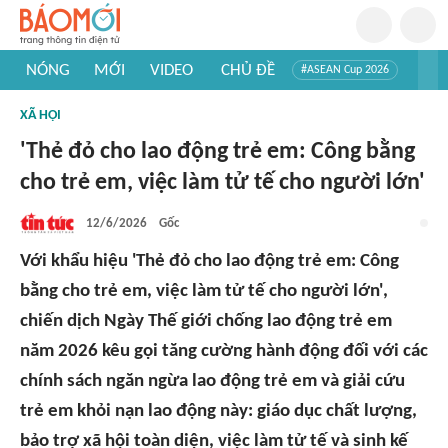
NÓNG
MỚI
VIDEO
CHỦ ĐỀ
#ASEAN Cup 2026
#Trí tuệ nhân tạo
#Mỹ - Iran
#Khám phá Việt Nam
XÃ HỘI
#Khám phá thế giới
'Thẻ đỏ cho lao động trẻ em: Công bằng
cho trẻ em, việc làm tử tế cho người lớn'
12/6/2026
Gốc
Với khẩu hiệu 'Thẻ đỏ cho lao động trẻ em: Công
bằng cho trẻ em, việc làm tử tế cho người lớn',
chiến dịch Ngày Thế giới chống lao động trẻ em
năm 2026 kêu gọi tăng cường hành động đối với các
chính sách ngăn ngừa lao động trẻ em và giải cứu
trẻ em khỏi nạn lao động này: giáo dục chất lượng,
bảo trợ xã hội toàn diện, việc làm tử tế và sinh kế