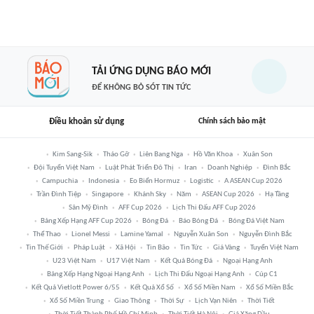
TẢI ỨNG DỤNG BÁO MỚI
ĐỂ KHÔNG BỎ SÓT TIN TỨC
Điều khoản sử dụng
Chính sách bảo mật
Kim Sang-Sik
Tháo Gỡ
Liên Bang Nga
Hồ Văn Khoa
Xuân Son
Đội Tuyển Việt Nam
Luật Phát Triển Đô Thị
Iran
Doanh Nghiệp
Đình Bắc
Campuchia
Indonesia
Eo Biển Hormuz
Logistic
A ASEAN Cup 2026
Trần Đình Tiệp
Singapore
Khánh Sky
Năm
ASEAN Cup 2026
Hạ Tầng
Sân Mỹ Đình
AFF Cup 2026
Lịch Thi Đấu AFF Cup 2026
Bảng Xếp Hạng AFF Cup 2026
Bóng Đá
Báo Bóng Đá
Bóng Đá Việt Nam
Thể Thao
Lionel Messi
Lamine Yamal
Nguyễn Xuân Son
Nguyễn Đình Bắc
Tin Thế Giới
Pháp Luật
Xã Hội
Tin Bão
Tin Tức
Giá Vàng
Tuyển Việt Nam
U23 Việt Nam
U17 Việt Nam
Kết Quả Bóng Đá
Ngoại Hạng Anh
Bảng Xếp Hạng Ngoại Hạng Anh
Lịch Thi Đấu Ngoại Hạng Anh
Cúp C1
Kết Quả Vietlott Power 6/55
Kết Quả Xổ Số
Xổ Số Miền Nam
Xổ Số Miền Bắc
Xổ Số Miền Trung
Giao Thông
Thời Sự
Lịch Vạn Niên
Thời Tiết
Thời Tiết Thành Phố Hồ Chí Minh
Thời Tiết Hà Nội
Giá Xăng Dầu