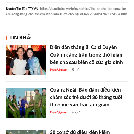
Nguồn
Tin Tức TTXVN
:
https://baotintuc.vn/infographics/the-do-cho-lao-dong-tre-
em-cong-bang-cho-tre-em-viec-lam-tu-te-cho-nguoi-lon-20260612071724504.htm
TIN KHÁC
Diễn đàn tháng 8: Ca sĩ Duyên
Quỳnh càng trân trọng thời gian
bên cha sau biến cố của gia đình
5 giờ
Quảng Ngãi: Bảo đảm điều kiện
chăm sóc trẻ dưới 36 tháng tuổi
theo mẹ vào trại tạm giam
6 giờ
50 cơ sở đủ điều kiện kiểm