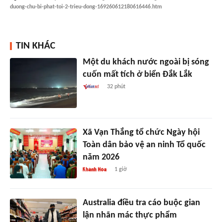
duong-chu-bi-phat-toi-2-trieu-dong-169260612180616446.htm
TIN KHÁC
Một du khách nước ngoài bị sóng
cuốn mất tích ở biển Đắk Lắk
32 phút
Xã Vạn Thắng tổ chức Ngày hội
Toàn dân bảo vệ an ninh Tổ quốc
năm 2026
1 giờ
Australia điều tra cáo buộc gian
lận nhãn mác thực phẩm