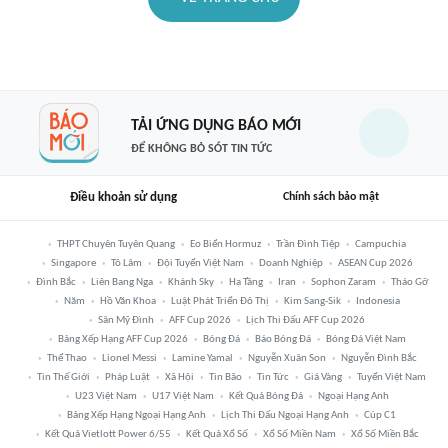
TẢI ỨNG DỤNG BÁO MỚI
ĐỂ KHÔNG BỎ SÓT TIN TỨC
Điều khoản sử dụng
Chính sách bảo mật
THPT Chuyên Tuyên Quang
Eo Biển Hormuz
Trần Đình Tiệp
Campuchia
Singapore
Tô Lâm
Đội Tuyển Việt Nam
Doanh Nghiệp
ASEAN Cup 2026
Đình Bắc
Liên Bang Nga
Khánh Sky
Hạ Tầng
Iran
Sophon Zaram
Tháo Gỡ
Năm
Hồ Văn Khoa
Luật Phát Triển Đô Thị
Kim Sang-Sik
Indonesia
Sân Mỹ Đình
AFF Cup 2026
Lịch Thi Đấu AFF Cup 2026
Bảng Xếp Hạng AFF Cup 2026
Bóng Đá
Báo Bóng Đá
Bóng Đá Việt Nam
Thể Thao
Lionel Messi
Lamine Yamal
Nguyễn Xuân Son
Nguyễn Đình Bắc
Tin Thế Giới
Pháp Luật
Xã Hội
Tin Bão
Tin Tức
Giá Vàng
Tuyển Việt Nam
U23 Việt Nam
U17 Việt Nam
Kết Quả Bóng Đá
Ngoại Hạng Anh
Bảng Xếp Hạng Ngoại Hạng Anh
Lịch Thi Đấu Ngoại Hạng Anh
Cúp C1
Kết Quả Vietlott Power 6/55
Kết Quả Xổ Số
Xổ Số Miền Nam
Xổ Số Miền Bắc