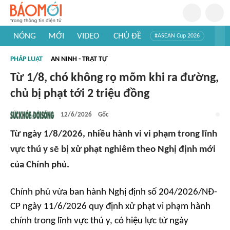
NÓNG
MỚI
VIDEO
CHỦ ĐỀ
#ASEAN Cup 2026
#Trí tuệ nhân tạo
#Mỹ - Iran
#Khám phá Việt Nam
PHÁP LUẬT
AN NINH - TRẬT TỰ
#Khám phá thế giới
Từ 1/8, chó không rọ mõm khi ra đường,
chủ bị phạt tới 2 triệu đồng
12/6/2026
Gốc
Từ ngày 1/8/2026, nhiều hành vi vi phạm trong lĩnh
vực thú y sẽ bị xử phạt nghiêm theo Nghị định mới
của Chính phủ.
Chính phủ vừa ban hành Nghị định số 204/2026/NĐ-
CP ngày 11/6/2026 quy định xử phạt vi phạm hành
chính trong lĩnh vực thú y, có hiệu lực từ ngày