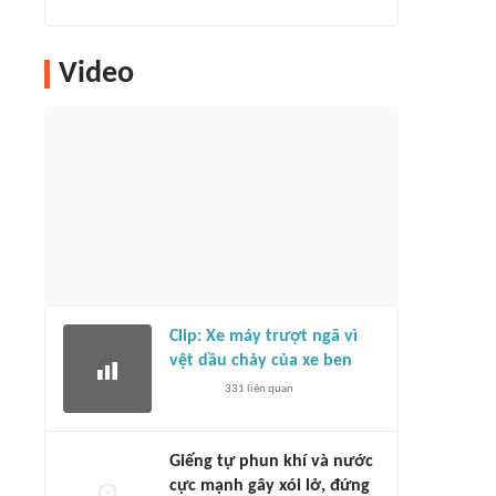
Video
Clip: Xe máy trượt ngã vì
vệt dầu chảy của xe ben
331
liên quan
Giếng tự phun khí và nước
cực mạnh gây xói lở, đứng