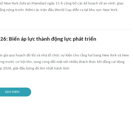
hố New York Zohran Mamdani ngày 11-6 công bố các kế hoạch về an ninh, giao
ắng nóng trước thềm các trận đấu World Cup diễn ra tại khu vực New York.
26: Biến áp lực thành động lực phát triển
n gia quy hoạch đô thị và nhà tổ chức sự kiện cho rằng hai bang New York và New
ng trước cơ hội lớn, song cũng đối mặt với nhiều thách thức khi đăng cai Vòng
 2026, giải đấu bóng đá lớn nhất hành tinh.
XEM THÊM