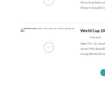
Thị trưởng thành p
thông và ứng phó n
World Cup 20
4
liên quan
Ngày 9/6, các chuyê
Jersey (Mỹ) đang đứ
chung kết World Cup