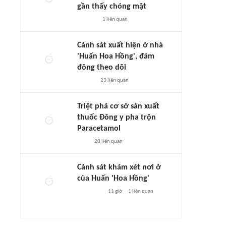
gần thấy chóng mặt
1
liên quan
Cảnh sát xuất hiện ở nhà
'Huấn Hoa Hồng', đám
đông theo dõi
23
liên quan
Triệt phá cơ sở sản xuất
thuốc Đông y pha trộn
Paracetamol
20
liên quan
Cảnh sát khám xét nơi ở
của Huấn 'Hoa Hồng'
11 giờ
1
liên quan