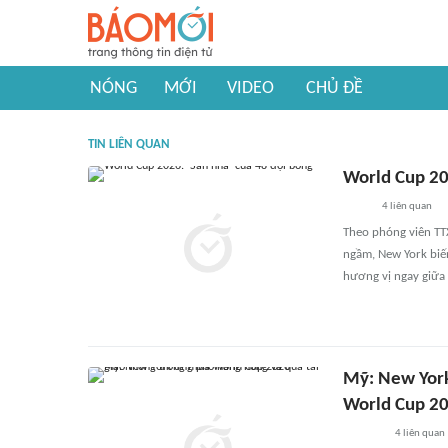
NÓNG
MỚI
VIDEO
CHỦ ĐỀ
TIN LIÊN QUAN
World Cup 20
4
liên quan
Theo phóng viên TT
ngầm, New York biế
hương vị ngay giữa 
Mỹ: New York
World Cup 2
4
liên quan