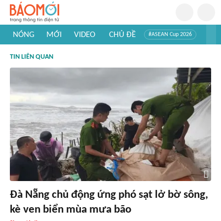
NÓNG
MỚI
VIDEO
CHỦ ĐỀ
#ASEAN Cup 2026
#Trí tuệ nhân tạo
#Mỹ - Iran
#Khám phá Việt Nam
TIN LIÊN QUAN
#Khám phá thế giới
Đà Nẵng chủ động ứng phó sạt lở bờ sông,
kè ven biển mùa mưa bão