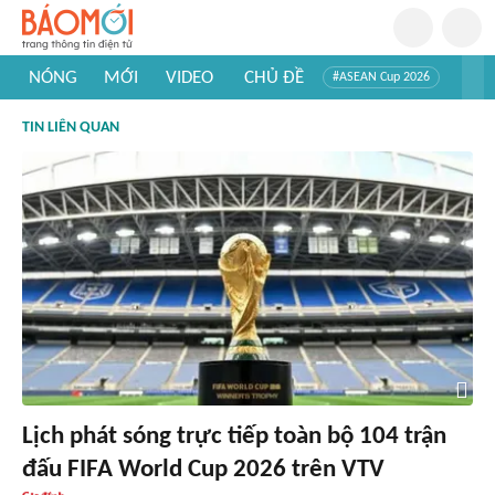
NÓNG
MỚI
VIDEO
CHỦ ĐỀ
#ASEAN Cup 2026
#Trí tuệ nhân tạo
#Mỹ - Iran
#Khám phá Việt Nam
TIN LIÊN QUAN
#Khám phá thế giới
Lịch phát sóng trực tiếp toàn bộ 104 trận
đấu FIFA World Cup 2026 trên VTV