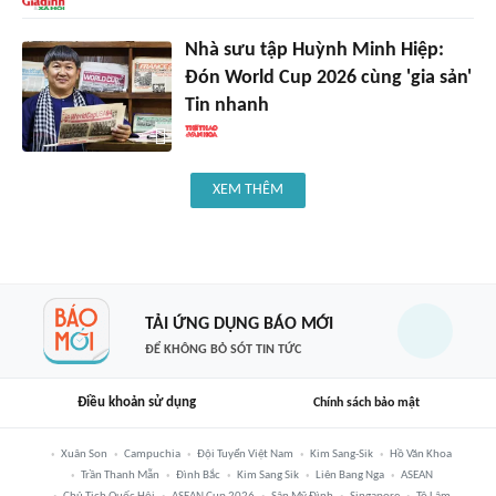
Nhà sưu tập Huỳnh Minh Hiệp:
Đón World Cup 2026 cùng 'gia sản'
Tin nhanh
XEM THÊM
TẢI ỨNG DỤNG BÁO MỚI
ĐỂ KHÔNG BỎ SÓT TIN TỨC
Điều khoản sử dụng
Chính sách bảo mật
Xuân Son
Campuchia
Đội Tuyển Việt Nam
Kim Sang-Sik
Hồ Văn Khoa
Trần Thanh Mẫn
Đình Bắc
Kim Sang Sik
Liên Bang Nga
ASEAN