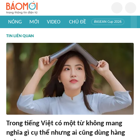
NÓNG
MỚI
VIDEO
CHỦ ĐỀ
#ASEAN Cup 2026
#Trí tuệ nhân tạo
#Mỹ - Iran
#Khám phá Việt Nam
TIN LIÊN QUAN
#Khám phá thế giới
Trong tiếng Việt có một từ không mang
nghĩa gì cụ thể nhưng ai cũng dùng hàng