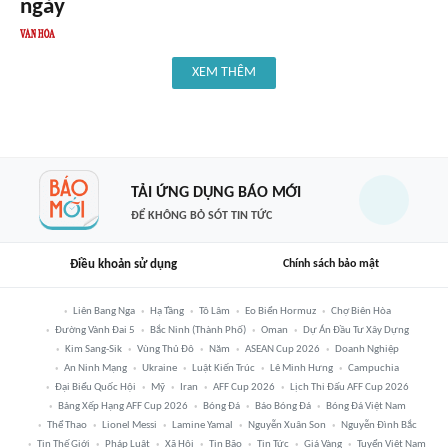
ngày
XEM THÊM
TẢI ỨNG DỤNG BÁO MỚI
ĐỂ KHÔNG BỎ SÓT TIN TỨC
Điều khoản sử dụng
Chính sách bảo mật
Liên Bang Nga
Hạ Tầng
Tô Lâm
Eo Biển Hormuz
Chợ Biên Hòa
Đường Vành Đai 5
Bắc Ninh (thành Phố)
Oman
Dự Án Đầu Tư Xây Dựng
Kim Sang-Sik
Vùng Thủ Đô
Năm
ASEAN Cup 2026
Doanh Nghiệp
An Ninh Mạng
Ukraine
Luật Kiến Trúc
Lê Minh Hưng
Campuchia
Đại Biểu Quốc Hội
Mỹ
Iran
AFF Cup 2026
Lịch Thi Đấu AFF Cup 2026
Bảng Xếp Hạng AFF Cup 2026
Bóng Đá
Báo Bóng Đá
Bóng Đá Việt Nam
Thể Thao
Lionel Messi
Lamine Yamal
Nguyễn Xuân Son
Nguyễn Đình Bắc
Tin Thế Giới
Pháp Luật
Xã Hội
Tin Bão
Tin Tức
Giá Vàng
Tuyển Việt Nam