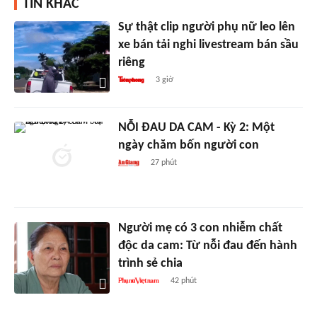
TIN KHÁC
Sự thật clip người phụ nữ leo lên
xe bán tải nghi livestream bán sầu
riêng
3 giờ
NỖI ĐAU DA CAM - Kỳ 2: Một
ngày chăm bốn người con
27 phút
Người mẹ có 3 con nhiễm chất
độc da cam: Từ nỗi đau đến hành
trình sẻ chia
42 phút