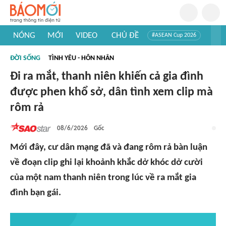
NÓNG
MỚI
VIDEO
CHỦ ĐỀ
#ASEAN Cup 2026
#Tuyển sinh đại học 2026
#Trí tuệ nhân tạo
#Mỹ - Iran
ĐỜI SỐNG
TÌNH YÊU - HÔN NHÂN
#Khám phá Việt Nam
#Khám phá thế giới
Đi ra mắt, thanh niên khiến cả gia đình
được phen khổ sở, dân tình xem clip mà
rôm rả
08/6/2026
Gốc
Mới đây, cư dân mạng đã và đang rôm rả bàn luận
về đoạn clip ghi lại khoảnh khắc dở khóc dở cười
của một nam thanh niên trong lúc về ra mắt gia
đình bạn gái.