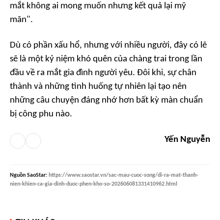
mắt không ai mong muốn nhưng kết quả lại mỹ
mãn".
Dù có phần xấu hổ, nhưng với nhiều người, đây có lẽ
sẽ là một kỷ niệm khó quên của chàng trai trong lần
đầu về ra mắt gia đình người yêu. Đôi khi, sự chân
thành và những tình huống tự nhiên lại tạo nên
những câu chuyện đáng nhớ hơn bất kỳ màn chuẩn
bị công phu nào.
Yến Nguyễn
Nguồn
SaoStar
:
https://www.saostar.vn/sac-mau-cuoc-song/di-ra-mat-thanh-
nien-khien-ca-gia-dinh-duoc-phen-kho-so-202606081331410962.html