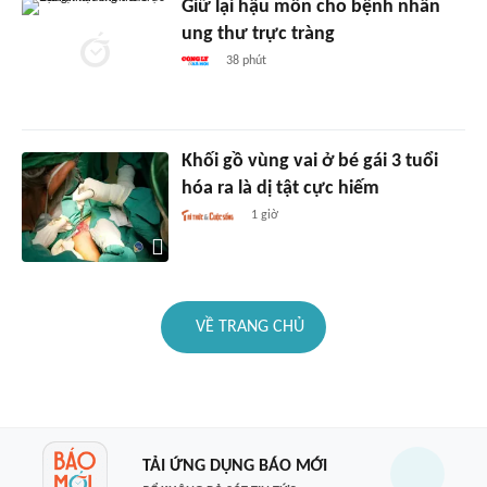
Giữ lại hậu môn cho bệnh nhân
ung thư trực tràng
38 phút
Khối gồ vùng vai ở bé gái 3 tuổi
hóa ra là dị tật cực hiếm
1 giờ
VỀ TRANG CHỦ
TẢI ỨNG DỤNG BÁO MỚI