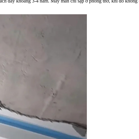
cách đây khoảng 3-4 năm. May mắn chỉ sập ở phòng thờ, khi đó không có