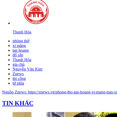
Thanh Hóa
phòng thờ
xi măng
tan hoang
đổ sập
Thanh Hóa
gia chủ
Nguyễn Văn Kim
Znews
thi công
tứ phía
Nguồn
Znews
:
https://znews.vn/phong-tho-tan-hoang-vi-mang-tran-
TIN KHÁC