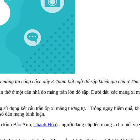
i măng thi công cách đây 3-4năm bất ngờ đổ sập khiến gia chủ ở Tha
ian thờ ở một căn nhà do mảng trần lớn đổ sập. Dưới đất, các mảng xi m
ng sử dụng kết cấu trần ốp xi măng tương tự. "Trông nguy hiểm quá, kh
 số dân mạng bình luận.
m kính Bảo Anh,
Thanh Hóa
) - người đăng clip lên mạng - cho biết v