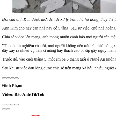
Đội của anh Kim được mời đến để xử lý trần nhà hư hỏng, thay thế tr
Anh Kim cho hay căn nhà này có 5 tầng. Sau sự việc, chủ nhà hoảng hố
Chia sẻ video lên mạng, anh mong muốn cảnh báo mọi người cẩn thận
"Theo kinh nghiệm của tôi, mọi người không nên trát trần nhà bằng xi
đây xảy ra nhiều vụ trần xi măng hay thạch cao bị sập gây nguy hiểm
Trước đó, vào cuối tháng 5, một em bé 6 tháng tuổi ở Nghệ An không
Sau khi sự việc đau lòng được chia sẻ trên mạng xã hội, nhiều người dâ
Đinh Phạm
Video: Bảo Anh/TikTok