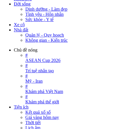
Đời sống
Dinh dưỡng - Làm đẹp
Tình yêu - Hôn nhân
Sức khỏe - Y tế
Xe cộ
Nhà đất
Quản lý - Quy hoạch
Không gian - Kiến trúc
Chủ đề nóng
#
ASEAN Cup 2026
#
Trí tuệ nhân tạo
#
Mỹ - Iran
#
Khám phá Việt Nam
#
Khám phá thế giới
Tiện ích
Kết quả xổ số
Giá vàng hôm nay
Thời tiết
Lịch âm