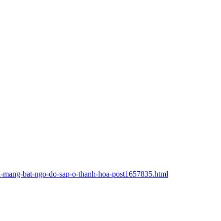
xi-mang-bat-ngo-do-sap-o-thanh-hoa-post1657835.html