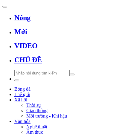
Nóng
Mới
VIDEO
CHỦ ĐỀ
Bóng đá
Thế giới
Xã hội
Thời sự
Giao thông
Môi trường - Khí hậu
Văn hóa
Nghệ thuật
Ẩm thực