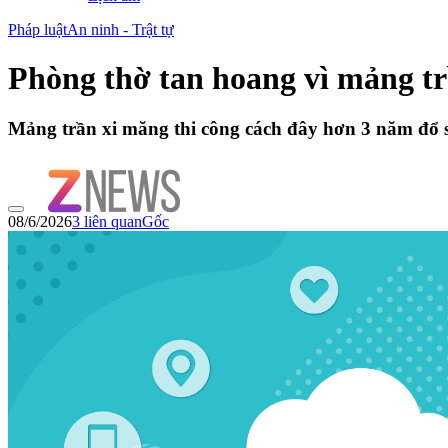
Pháp luật
An ninh - Trật tự
Phòng thờ tan hoang vì mảng t
Mảng trần xi măng thi công cách đây hơn 3 năm đổ s
08/6/2026
3
liên quan
Gốc