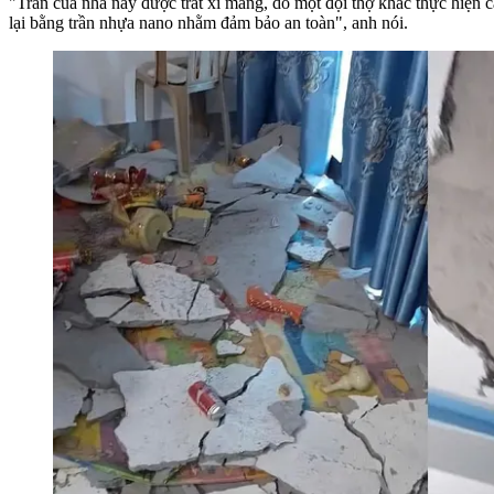
"Trần của nhà này được trát xi măng, do một đội thợ khác thực hiện 
lại bằng trần nhựa nano nhằm đảm bảo an toàn", anh nói.