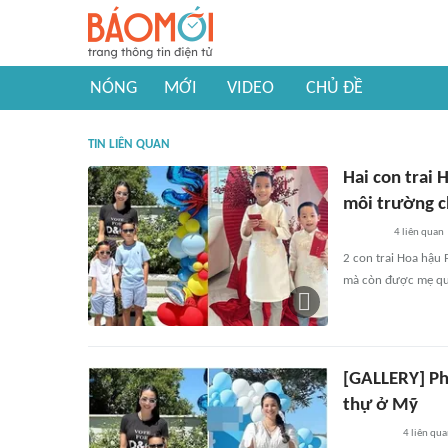
NÓNG
MỚI
VIDEO
CHỦ ĐỀ
TIN LIÊN QUAN
Hai con trai 
môi trường ch
4
liên quan
2 con trai Hoa hậu 
mà còn được mẹ qua
[GALLERY] Ph
thự ở Mỹ
4
liên qu