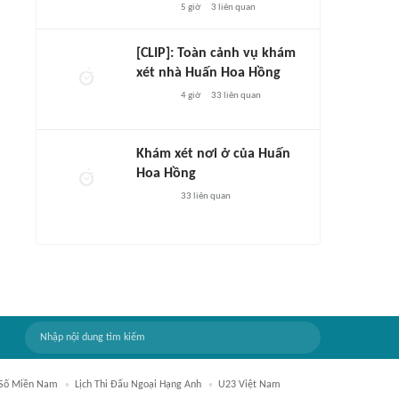
5 giờ
3
liên quan
[CLIP]: Toàn cảnh vụ khám
xét nhà Huấn Hoa Hồng
4 giờ
33
liên quan
Khám xét nơi ở của Huấn
Hoa Hồng
33
liên quan
 Số Miền Nam
Lịch Thi Đấu Ngoại Hạng Anh
U23 Việt Nam