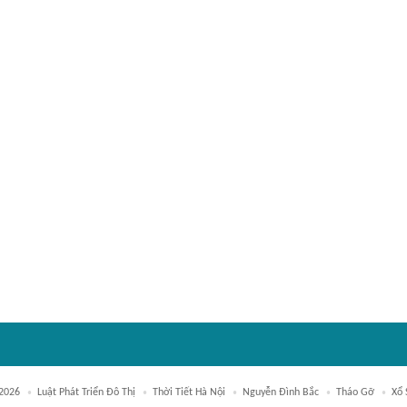
 2026
Luật Phát Triển Đô Thị
Thời Tiết Hà Nội
Nguyễn Đình Bắc
Tháo Gỡ
Xổ