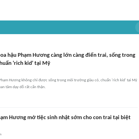
Hoa hậu Phạm Hương càng lớn càng điển trai, sống trong
uẩn 'rich kid' tại Mỹ
Phạm Hương không chỉ được sống trong môi trường giàu có, chuẩn 'rich kid' tại Mỹ
n tâm dạy dỗ rất cẩn thận.
ạm Hương mở tiệc sinh nhật sớm cho con trai tại biệt
an