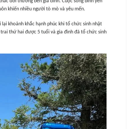
hắc đời thường bên gia đình. Cuộc sống bình yên
luôn khiến nhiều người tò mò và yêu mến.
 lại khoảnh khắc hạnh phúc khi tổ chức sinh nhật
trai thứ hai được 5 tuổi và gia đình đã tổ chức sinh