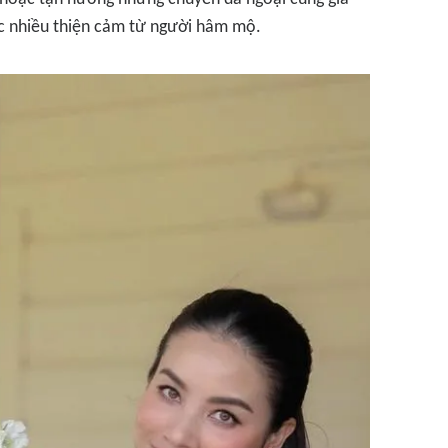
ợc nhiều thiện cảm từ người hâm mộ.