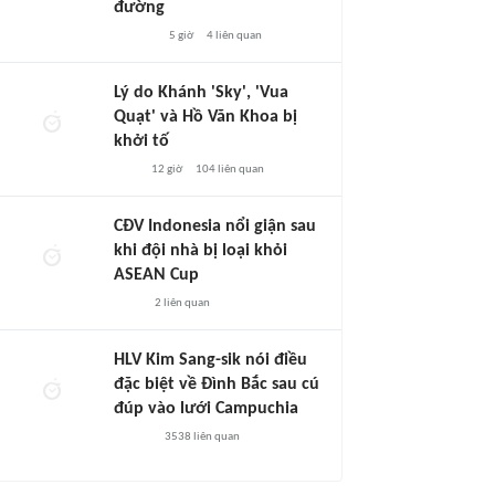
đường
5 giờ
4
liên quan
Lý do Khánh 'Sky', 'Vua
Quạt' và Hồ Văn Khoa bị
khởi tố
12 giờ
104
liên quan
CĐV Indonesia nổi giận sau
khi đội nhà bị loại khỏi
ASEAN Cup
2
liên quan
HLV Kim Sang-sik nói điều
đặc biệt về Đình Bắc sau cú
đúp vào lưới Campuchia
3538
liên quan