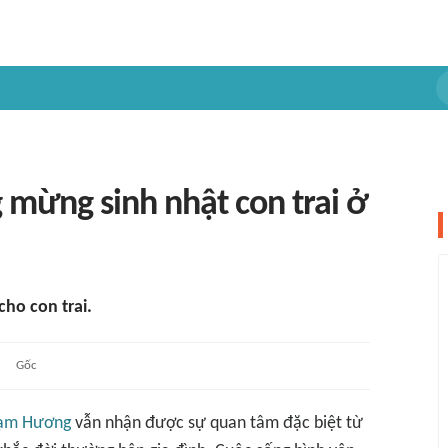
ừng sinh nhật con trai ở
ho con trai.
Gốc
ạm Hương
vẫn nhận được sự quan tâm đặc biệt từ