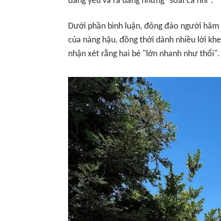
đáng yêu và ra dáng những "soái ca nhí".
Dưới phần bình luận, đông đảo người hâm 
của nàng hậu, đồng thời dành nhiều lời kh
nhận xét rằng hai bé "lớn nhanh như thổi".