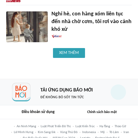
Nghỉ hè, con hàng xóm liên tục
đến nhà chờ cơm, tôi rơi vào cảnh
khó xử
XEM THÊM
TẢI ỨNG DỤNG BÁO MỚI
ĐỂ KHÔNG BỎ SÓT TIN TỨC
Điều khoản sử dụng
Chính sách bảo mật
An Ninh Mạng
Luật Phát Triển Đô Thị
Luật Kiến Trúc
Hạ Tầng
Tháo Gỡ
Lê Minh Hưng
Kim Sang-Sik
Vùng Thủ Đô
Indonesia
Mỹ
Tô Lâm
Iran