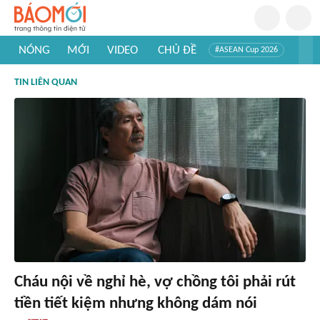
NÓNG
MỚI
VIDEO
CHỦ ĐỀ
#ASEAN Cup 2026
#Trí tuệ nhân tạo
#Mỹ - Iran
#Khám phá Việt Nam
TIN LIÊN QUAN
#Khám phá thế giới
Cháu nội về nghỉ hè, vợ chồng tôi phải rút
tiền tiết kiệm nhưng không dám nói