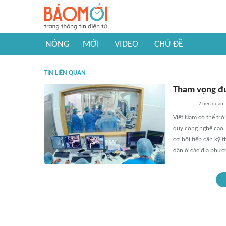
NÓNG
MỚI
VIDEO
CHỦ ĐỀ
TIN LIÊN QUAN
Tham vọng đư
2
liên quan
Việt Nam có thể trở 
quỵ công nghệ cao. 
cơ hội tiếp cận kỹ 
dân ở các địa phươ