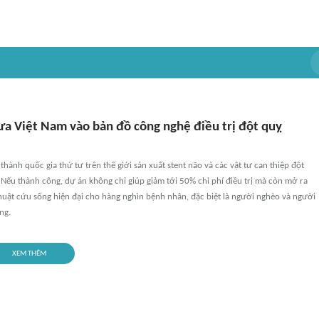
a Việt Nam vào bản đồ công nghệ điều trị đột quỵ
thành quốc gia thứ tư trên thế giới sản xuất stent não và các vật tư can thiệp đột
Nếu thành công, dự án không chỉ giúp giảm tới 50% chi phí điều trị mà còn mở ra
thuật cứu sống hiện đại cho hàng nghìn bệnh nhân, đặc biệt là người nghèo và người
ng.
XEM THÊM