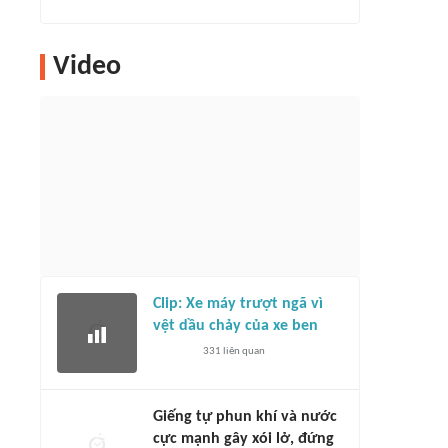
Video
Clip: Xe máy trượt ngã vì
vệt dầu chảy của xe ben
331
liên quan
Giếng tự phun khí và nước
cực mạnh gây xói lở, đứng