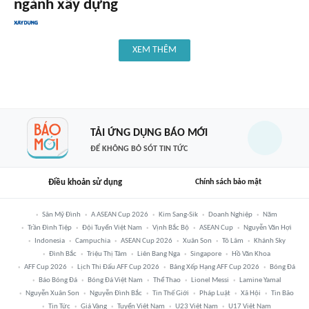
ngành xây dựng
XEM THÊM
TẢI ỨNG DỤNG BÁO MỚI
ĐỂ KHÔNG BỎ SÓT TIN TỨC
Điều khoản sử dụng
Chính sách bảo mật
Sân Mỹ Đình
A ASEAN Cup 2026
Kim Sang-Sik
Doanh Nghiệp
Năm
Trần Đình Tiệp
Đội Tuyển Việt Nam
Vịnh Bắc Bộ
ASEAN Cup
Nguyễn Văn Hợi
Indonesia
Campuchia
ASEAN Cup 2026
Xuân Son
Tô Lâm
Khánh Sky
Đình Bắc
Triệu Thị Tâm
Liên Bang Nga
Singapore
Hồ Văn Khoa
AFF Cup 2026
Lịch Thi Đấu AFF Cup 2026
Bảng Xếp Hạng AFF Cup 2026
Bóng Đá
Báo Bóng Đá
Bóng Đá Việt Nam
Thể Thao
Lionel Messi
Lamine Yamal
Nguyễn Xuân Son
Nguyễn Đình Bắc
Tin Thế Giới
Pháp Luật
Xã Hội
Tin Bão
Tin Tức
Giá Vàng
Tuyển Việt Nam
U23 Việt Nam
U17 Việt Nam