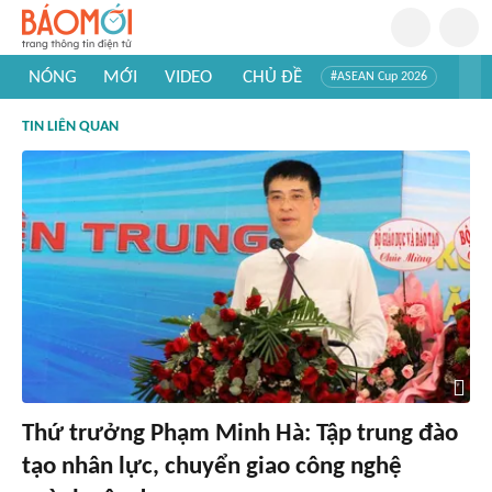
NÓNG
MỚI
VIDEO
CHỦ ĐỀ
#ASEAN Cup 2026
#Trí tuệ nhân tạo
#Mỹ - Iran
#Khám phá Việt Nam
TIN LIÊN QUAN
#Khám phá thế giới
Thứ trưởng Phạm Minh Hà: Tập trung đào
tạo nhân lực, chuyển giao công nghệ