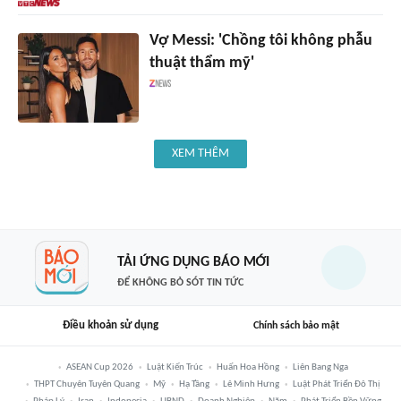
Vợ Messi: 'Chồng tôi không phẫu
thuật thẩm mỹ'
XEM THÊM
TẢI ỨNG DỤNG BÁO MỚI
ĐỂ KHÔNG BỎ SÓT TIN TỨC
Điều khoản sử dụng
Chính sách bảo mật
ASEAN Cup 2026
Luật Kiến Trúc
Huấn Hoa Hồng
Liên Bang Nga
THPT Chuyên Tuyên Quang
Mỹ
Hạ Tầng
Lê Minh Hưng
Luật Phát Triển Đô Thị