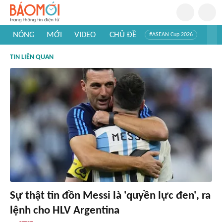
NÓNG
MỚI
VIDEO
CHỦ ĐỀ
#ASEAN Cup 2026
#Trí tuệ nhân tạo
#Mỹ - Iran
#Khám phá Việt Nam
TIN LIÊN QUAN
#Khám phá thế giới
Sự thật tin đồn Messi là 'quyền lực đen', ra
lệnh cho HLV Argentina