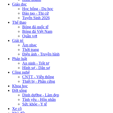
Giáo dục
Học bổng - Du học
Đào tạo - Thi cử
Tuyển Sinh 2026
Thể thao
Bóng đá quốc tế
Bóng đá Việt Nam
Quần vợt
Giải trí
Âm nhạc
Thời trang
Điện ảnh - Truyền hình
Pháp luật
An ninh - Trật tự
Hình sự - Dân sự
Công nghệ
CNTT - Viễn thông
Thiết bị - Phần cứng
Khoa học
Đời sống
Dinh dưỡng - Làm đẹp
Tình yêu - Hôn nhân
Sức khỏe - Y tế
Xe cộ