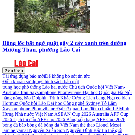
Dông lốc bất ngờ quật gãy 2 cây xanh trên đường
Mường Than, phường Lào Cai
Xem thêm
Tải ứng dụng báo mới
Để không bỏ sót tin tức
Điều khoản sử dụng
Chính sách bảo mật
trung học phổ thông
Lào
hai nước
Chủ tịch Quốc hội
Việt Nam-
Australia
Iran
Saysomphone Phomvihane
Đại học Quốc gia Hà Nội
nắng nóng
bão Dolphin
Trịnh Khắc Cường
Liên bang Nga
eo biển
Hormuz
Quốc hội Lào
Đại học Công nghệ Sydney
Tô Lâm
Xaysomphone Phomvihane
Đại sứ quán Lào
điểm chuẩn
Lê Minh
Hưng
Nhà nước Việt Nam
ASEAN Cup 2026
Australia
AFF Cup
2026
Lịch thi đấu AFF cup 2026
Bảng xếp hạng AFF Cup 2026
bóng đá
báo bóng đá
bóng đá Việt Nam
thể thao
Lionel Messi
lamine yamal
Nguyễn Xuân Son
Nguyễn Đình Bắc
tin thế giới