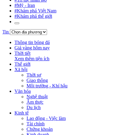
#Mỹ - Iran
#Khám phá Việt Nam
#Khám phá thế giới
Tin
Thông tin bóng đá
Giá vàng hôm nay
Thời tiết
Xem thêm tiện ích
Thế giới
Xã hội
Thời sự
Giao thông
Môi trường - Khí hậu
Văn hóa
Nghệ thuật
Ẩm thực
Du lịch
Kinh tế
Lao động - Việc làm
Tài chính
Chứng khoán
Kinh doanh