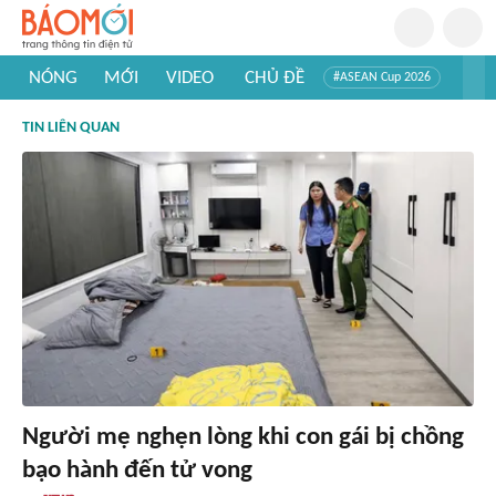
NÓNG
MỚI
VIDEO
CHỦ ĐỀ
#ASEAN Cup 2026
#Tuyển sinh đại học 2026
#Trí tuệ nhân tạo
#Mỹ - Iran
TIN LIÊN QUAN
#Khám phá Việt Nam
#Khám phá thế giới
Người mẹ nghẹn lòng khi con gái bị chồng
bạo hành đến tử vong