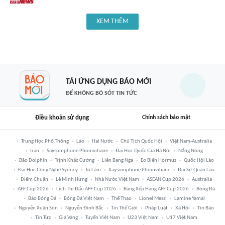
XEM THÊM
TẢI ỨNG DỤNG BÁO MỚI
ĐỂ KHÔNG BỎ SÓT TIN TỨC
Điều khoản sử dụng
Chính sách bảo mật
Trung Học Phổ Thông
Lào
Hai Nước
Chủ Tịch Quốc Hội
Việt Nam-Australia
Iran
Saysomphone Phomvihane
Đại Học Quốc Gia Hà Nội
Nắng Nóng
Bão Dolphin
Trịnh Khắc Cường
Liên Bang Nga
Eo Biển Hormuz
Quốc Hội Lào
Đại Học Công Nghệ Sydney
Tô Lâm
Xaysomphone Phomvihane
Đại Sứ Quán Lào
Điểm Chuẩn
Lê Minh Hưng
Nhà Nước Việt Nam
ASEAN Cup 2026
Australia
AFF Cup 2026
Lịch Thi Đấu AFF Cup 2026
Bảng Xếp Hạng AFF Cup 2026
Bóng Đá
Báo Bóng Đá
Bóng Đá Việt Nam
Thể Thao
Lionel Messi
Lamine Yamal
Nguyễn Xuân Son
Nguyễn Đình Bắc
Tin Thế Giới
Pháp Luật
Xã Hội
Tin Bão
Tin Tức
Giá Vàng
Tuyển Việt Nam
U23 Việt Nam
U17 Việt Nam