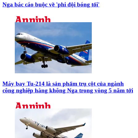
Nga bác cáo buộc về 'phi đội bóng tối'
Máy bay Tu-214 là sản phẩm trụ cột của ngành
công nghiệp hàng không Nga trong vòng 5 năm tới