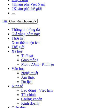
#Khám phá Việt Nam
#Khám phá thế giới
Tin
Thông tin bóng đá
Giá vàng hôm nay
Thời tiết
Xem thêm tiện ích
Thế giới
Xã hội
Thời sự
Giao thông
Môi trường - Khí hậu
Văn hóa
Nghệ thuật
Ẩm thực
Du lịch
Kinh tế
Lao động - Việc làm
Tài chính
Chứng khoán
Kinh doanh
Giáo dục