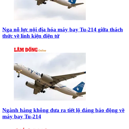
Nga nỗ lực nội địa hóa máy bay Tu-214 giữa thách
thức về linh kiện điện tử
Ngành hàng không đưa ra tiết lộ đáng báo động về
máy bay Tu-214