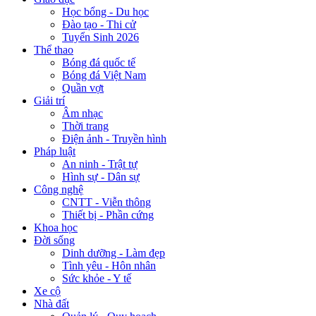
Học bổng - Du học
Đào tạo - Thi cử
Tuyển Sinh 2026
Thể thao
Bóng đá quốc tế
Bóng đá Việt Nam
Quần vợt
Giải trí
Âm nhạc
Thời trang
Điện ảnh - Truyền hình
Pháp luật
An ninh - Trật tự
Hình sự - Dân sự
Công nghệ
CNTT - Viễn thông
Thiết bị - Phần cứng
Khoa học
Đời sống
Dinh dưỡng - Làm đẹp
Tình yêu - Hôn nhân
Sức khỏe - Y tế
Xe cộ
Nhà đất