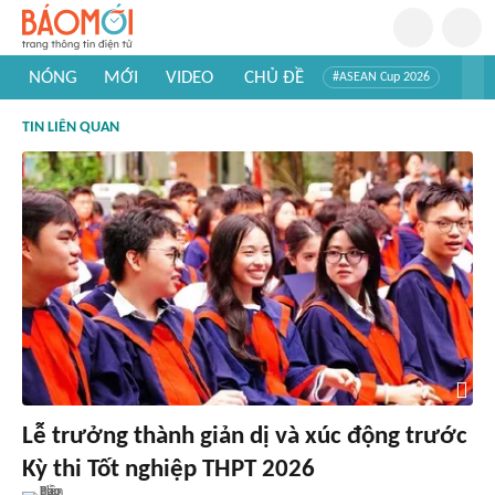
NÓNG
MỚI
VIDEO
CHỦ ĐỀ
#ASEAN Cup 2026
#Trí tuệ nhân tạo
#Mỹ - Iran
#Khám phá Việt Nam
TIN LIÊN QUAN
#Khám phá thế giới
Lễ trưởng thành giản dị và xúc động trước
Kỳ thi Tốt nghiệp THPT 2026