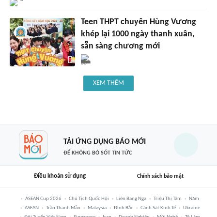
Teen THPT chuyên Hùng Vương
khép lại 1000 ngày thanh xuân,
sẵn sàng chương mới
XEM THÊM
TẢI ỨNG DỤNG BÁO MỚI
ĐỂ KHÔNG BỎ SÓT TIN TỨC
Điều khoản sử dụng
Chính sách bảo mật
ASEAN Cup 2026
Chủ Tịch Quốc Hội
Liên Bang Nga
Triệu Thị Tâm
Năm
ASEAN
Trần Thanh Mẫn
Malaysia
Đình Bắc
Cảnh Sát Kinh Tế
Ukraine