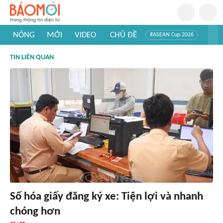
NÓNG
MỚI
VIDEO
CHỦ ĐỀ
#ASEAN Cup 2026
#Trí tuệ nhân tạo
#Mỹ - Iran
#Khám phá Việt Nam
TIN LIÊN QUAN
#Khám phá thế giới
Số hóa giấy đăng ký xe: Tiện lợi và nhanh
chóng hơn