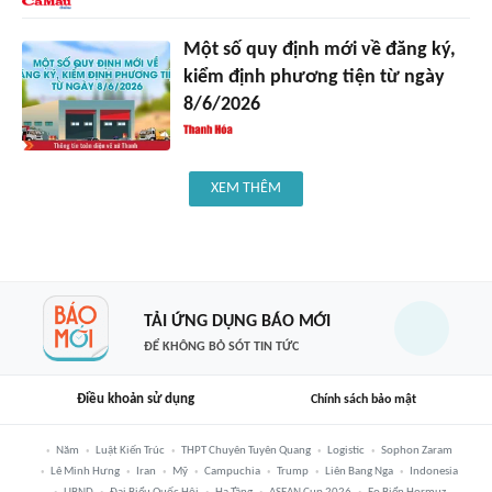
Một số quy định mới về đăng ký,
kiểm định phương tiện từ ngày
8/6/2026
XEM THÊM
TẢI ỨNG DỤNG BÁO MỚI
ĐỂ KHÔNG BỎ SÓT TIN TỨC
Điều khoản sử dụng
Chính sách bảo mật
Năm
Luật Kiến Trúc
THPT Chuyên Tuyên Quang
Logistic
Sophon Zaram
Lê Minh Hưng
Iran
Mỹ
Campuchia
Trump
Liên Bang Nga
Indonesia