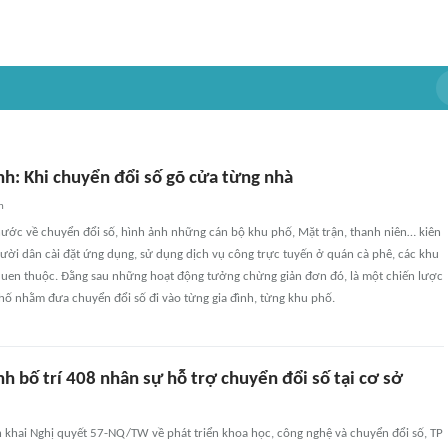
nh: Khi chuyển đổi số gõ cửa từng nhà
n
 nước về chuyển đổi số, hình ảnh những cán bộ khu phố, Mặt trận, thanh niên… kiên
ời dân cài đặt ứng dụng, sử dụng dịch vụ công trực tuyến ở quán cà phê, các khu
quen thuộc. Đằng sau những hoạt động tưởng chừng giản đơn đó, là một chiến lược
hố nhằm đưa chuyển đổi số đi vào từng gia đình, từng khu phố.
h bố trí 408 nhân sự hỗ trợ chuyển đổi số tại cơ sở
n khai Nghị quyết 57-NQ/TW về phát triển khoa học, công nghệ và chuyển đổi số, TP