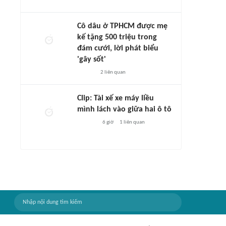
Cô dâu ở TPHCM được mẹ
kế tặng 500 triệu trong
đám cưới, lời phát biểu
'gây sốt'
2
liên quan
Clip: Tài xế xe máy liều
mình lách vào giữa hai ô tô
6 giờ
1
liên quan