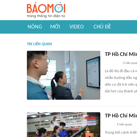
NÓNG
MỚI
VIDEO
CHỦ ĐỀ
TIN LIÊN QUAN
TP Hồ Chí Mi
2
liên qua
Là đô thị đi đầu cả
nhẫn hướng dẫn ngư
dân cư đã trở nên 
dài hơi của thành p
TP Hồ Chí Min
2
liên quan
Trong bối cảnh triể