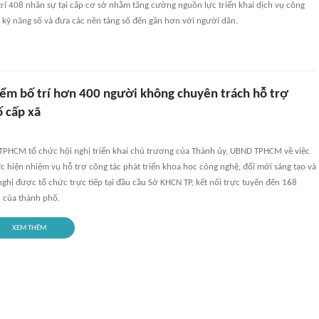
rí 408 nhân sự tại cấp cơ sở nhằm tăng cường nguồn lực triển khai dịch vụ công
 kỹ năng số và đưa các nền tảng số đến gần hơn với người dân.
ểm bố trí hơn 400 người không chuyên trách hỗ trợ
ố cấp xã
TPHCM tổ chức hội nghị triển khai chủ trương của Thành ủy, UBND TPHCM về việc
ực hiện nhiệm vụ hỗ trợ công tác phát triển khoa học công nghệ, đổi mới sáng tạo và
nghị được tổ chức trực tiếp tại đầu cầu Sở KHCN TP, kết nối trực tuyến đến 168
 của thành phố.
XEM THÊM