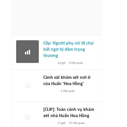
Clip: Người phụ nữ đi chợ
bất ngờ bị đâm trọng
thương
12 giờ
5
liên quan
Cảnh sát khám xét nơi ở
của Huấn 'Hoa Hồng'
1
liên quan
[CLIP]: Toàn cảnh vụ khám
xét nhà Huấn Hoa Hồng
11 giờ
37
liên quan