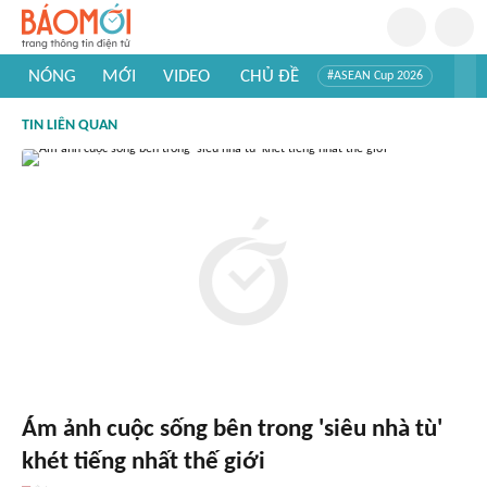
NÓNG
MỚI
VIDEO
CHỦ ĐỀ
#ASEAN Cup 2026
#Trí tuệ nhân tạo
#Mỹ - Iran
#Khám phá Việt Nam
TIN LIÊN QUAN
#Khám phá thế giới
Ám ảnh cuộc sống bên trong 'siêu nhà tù'
khét tiếng nhất thế giới