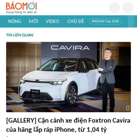
NÓNG
MỚI
VIDEO
CHỦ ĐỀ
#ASEAN Cup 2026
#Trí tuệ nhân tạo
#Mỹ - Iran
#Khám phá Việt Nam
TIN LIÊN QUAN
#Khám phá thế giới
[GALLERY] Cận cảnh xe điện Foxtron Cavira
của hãng lắp ráp iPhone, từ 1,04 tỷ