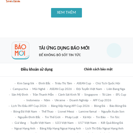
XEM THÊM
TẢI ỨNG DỤNG BÁO MỚI
ĐỂ KHÔNG BỎ SÓT TIN TỨC
Điều khoản sử dụng
Chính sách bảo mật
Kim Sang-Sik
Đình Bắc
Triệu Thị Tâm
ASEAN Cup
Chủ Tịch Quốc Hội
Campuchia
Mũi Nghê
ASEAN Cup 2026
Đội Tuyển Việt Nam
Liên Bang Nga
Sân Mỹ Đình
Trần Thanh Mẫn
Cảnh Sát Kinh Tế
Singapore
Tô Lâm
EFL Cup
Indonesia
Năm
Ukraine
Doanh Nghiệp
AFF Cup 2026
Lịch Thi Đấu AFF Cup 2026
Bảng Xếp Hạng AFF Cup 2026
Bóng Đá
Báo Bóng Đá
Bóng Đá Việt Nam
Thể Thao
Lionel Messi
Lamine Yamal
Nguyễn Xuân Son
Nguyễn Đình Bắc
Tin Thế Giới
Pháp Luật
Xã Hội
Tin Bão
Tin Tức
Giá Vàng
Tuyển Việt Nam
U23 Việt Nam
U17 Việt Nam
Kết Quả Bóng Đá
Ngoại Hạng Anh
Bảng Xếp Hạng Ngoại Hạng Anh
Lịch Thi Đấu Ngoại Hạng Anh