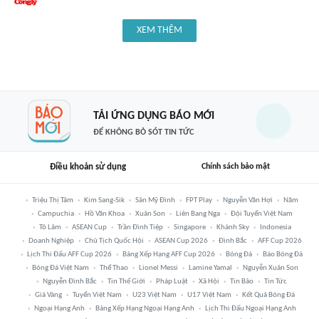
XEM THÊM
TẢI ỨNG DỤNG BÁO MỚI
ĐỂ KHÔNG BỎ SÓT TIN TỨC
Điều khoản sử dụng
Chính sách bảo mật
Triệu Thị Tâm
Kim Sang-Sik
Sân Mỹ Đình
FPT Play
Nguyễn Văn Hợi
Năm
Campuchia
Hồ Văn Khoa
Xuân Son
Liên Bang Nga
Đội Tuyển Việt Nam
Tô Lâm
ASEAN Cup
Trần Đình Tiệp
Singapore
Khánh Sky
Indonesia
Doanh Nghiệp
Chủ Tịch Quốc Hội
ASEAN Cup 2026
Đình Bắc
AFF Cup 2026
Lịch Thi Đấu AFF Cup 2026
Bảng Xếp Hạng AFF Cup 2026
Bóng Đá
Báo Bóng Đá
Bóng Đá Việt Nam
Thể Thao
Lionel Messi
Lamine Yamal
Nguyễn Xuân Son
Nguyễn Đình Bắc
Tin Thế Giới
Pháp Luật
Xã Hội
Tin Bão
Tin Tức
Giá Vàng
Tuyển Việt Nam
U23 Việt Nam
U17 Việt Nam
Kết Quả Bóng Đá
Ngoại Hạng Anh
Bảng Xếp Hạng Ngoại Hạng Anh
Lịch Thi Đấu Ngoại Hạng Anh