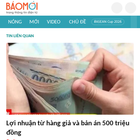
NÓNG
MỚI
VIDEO
CHỦ ĐỀ
#ASEAN Cup 2026
#Trí tuệ nhân tạo
#Mỹ - Iran
#Khám phá Việt Nam
TIN LIÊN QUAN
#Khám phá thế giới
Lợi nhuận từ hàng giả và bản án 500 triệu
đồng