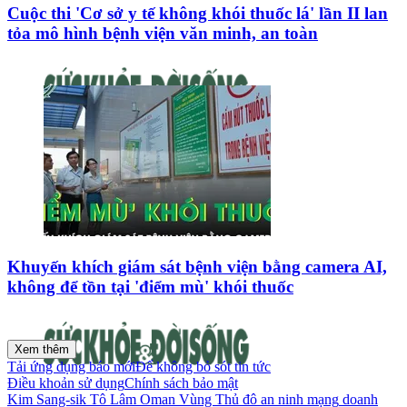
Cuộc thi 'Cơ sở y tế không khói thuốc lá' lần II lan
tỏa mô hình bệnh viện văn minh, an toàn
Khuyến khích giám sát bệnh viện bằng camera AI,
không để tồn tại 'điểm mù' khói thuốc
Xem thêm
Tải ứng dụng báo mới
Để không bỏ sót tin tức
Điều khoản sử dụng
Chính sách bảo mật
Kim Sang-sik
Tô Lâm
Oman
Vùng Thủ đô
an ninh mạng
doanh