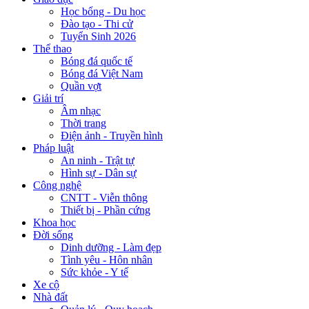
Học bổng - Du học
Đào tạo - Thi cử
Tuyển Sinh 2026
Thể thao
Bóng đá quốc tế
Bóng đá Việt Nam
Quần vợt
Giải trí
Âm nhạc
Thời trang
Điện ảnh - Truyền hình
Pháp luật
An ninh - Trật tự
Hình sự - Dân sự
Công nghệ
CNTT - Viễn thông
Thiết bị - Phần cứng
Khoa học
Đời sống
Dinh dưỡng - Làm đẹp
Tình yêu - Hôn nhân
Sức khỏe - Y tế
Xe cộ
Nhà đất