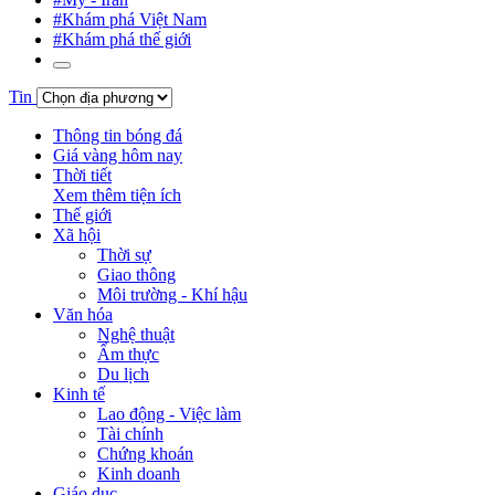
#Khám phá Việt Nam
#Khám phá thế giới
Tin
Thông tin bóng đá
Giá vàng hôm nay
Thời tiết
Xem thêm tiện ích
Thế giới
Xã hội
Thời sự
Giao thông
Môi trường - Khí hậu
Văn hóa
Nghệ thuật
Ẩm thực
Du lịch
Kinh tế
Lao động - Việc làm
Tài chính
Chứng khoán
Kinh doanh
Giáo dục