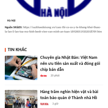
Hà Nội
Nguồn
SK&ĐS
:
https://suckhoedoisong.vn/cuoc-thi-co-so-y-te-khong-khoi-thuoc-
la-lan-ii-lan-toa-mo-hinh-benh-vien-van-minh-an-toan-169260519202018769.htm
TIN KHÁC
Chuyên gia Nhật Bản: Việt Nam
nên ưu tiên sản xuất và đóng gói
chip bán dẫn
20 phút
Hàng trăm nghìn hiện vật và bài
toán bảo quản ở Thành nhà Hồ
3 giờ