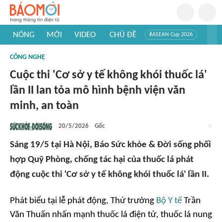
NÓNG
MỚI
VIDEO
CHỦ ĐỀ
#ASEAN Cup 2026
#Trí tuệ nhân tạo
#Mỹ - Iran
#Khám phá Việt Nam
CÔNG NGHỆ
#Khám phá thế giới
Cuộc thi 'Cơ sở y tế không khói thuốc lá'
lần II lan tỏa mô hình bệnh viện văn
minh, an toàn
20/5/2026
Gốc
Sáng 19/5 tại Hà Nội, Báo Sức khỏe & Đời sống phối
hợp Quỹ Phòng, chống tác hại của thuốc lá phát
động cuộc thi 'Cơ sở y tế không khói thuốc lá' lần II.
Phát biểu tại lễ phát động, Thứ trưởng
Bộ Y tế
Trần
Văn Thuấn nhấn mạnh thuốc lá điện tử, thuốc lá nung