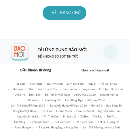
VỀ TRANG CHỦ
TẢI ỨNG DỤNG BÁO MỚI
ĐỂ KHÔNG BỎ SÓT TIN TỨC
Điều khoản sử dụng
Chính sách bảo mật
Tô Lâm
Mũi Nghê
Sân Mỹ Đình
Kim Sang-Sik
ASEAN
Hồ Văn Khoa
Indonesia
Năm
Trần Thanh Mẫn
Campuchia
Singapore
Chủ Tịch Quốc Hội
Ukraine
Đình Bắc
Đội Tuyển Việt Nam
ASEAN Cup 2026
Doanh Nghiệp
Xuân Son
Kim Sang Sik
Liên Bang Nga
AFF Cup 2026
Lịch Thi Đấu AFF Cup 2026
Bảng Xếp Hạng AFF Cup 2026
Bóng Đá
Báo Bóng Đá
Bóng Đá Việt Nam
Thể Thao
Lionel Messi
Lamine Yamal
Nguyễn Xuân Son
Nguyễn Đình Bắc
Tin Thế Giới
Pháp Luật
Xã Hội
Tin Bão
Tin Tức
Giá Vàng
Tuyển Việt Nam
U23 Việt Nam
U17 Việt Nam
Kết Quả Bóng Đá
Ngoại Hạng Anh
Bảng Xếp Hạng Ngoại Hạng Anh
Lịch Thi Đấu Ngoại Hạng Anh