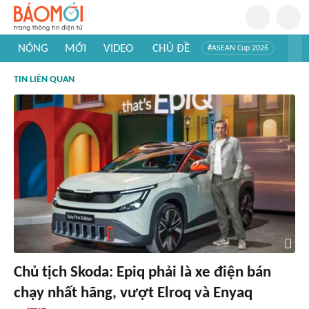
NÓNG
MỚI
VIDEO
CHỦ ĐỀ
#ASEAN Cup 2026
#Trí tuệ nhân tạo
#Mỹ - Iran
#Khám phá Việt Nam
TIN LIÊN QUAN
#Khám phá thế giới
Chủ tịch Skoda: Epiq phải là xe điện bán
chạy nhất hãng, vượt Elroq và Enyaq