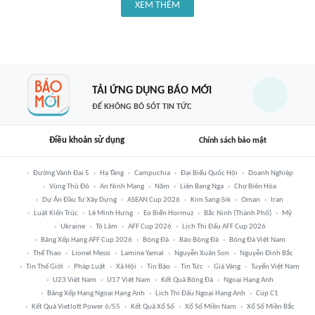
XEM THÊM
TẢI ỨNG DỤNG BÁO MỚI
ĐỂ KHÔNG BỎ SÓT TIN TỨC
Điều khoản sử dụng
Chính sách bảo mật
Đường Vành Đai 5
Hạ Tầng
Campuchia
Đại Biểu Quốc Hội
Doanh Nghiệp
Vùng Thủ Đô
An Ninh Mạng
Năm
Liên Bang Nga
Chợ Biên Hòa
Dự Án Đầu Tư Xây Dựng
ASEAN Cup 2026
Kim Sang-Sik
Oman
Iran
Luật Kiến Trúc
Lê Minh Hưng
Eo Biển Hormuz
Bắc Ninh (thành Phố)
Mỹ
Ukraine
Tô Lâm
AFF Cup 2026
Lịch Thi Đấu AFF Cup 2026
Bảng Xếp Hạng AFF Cup 2026
Bóng Đá
Báo Bóng Đá
Bóng Đá Việt Nam
Thể Thao
Lionel Messi
Lamine Yamal
Nguyễn Xuân Son
Nguyễn Đình Bắc
Tin Thế Giới
Pháp Luật
Xã Hội
Tin Bão
Tin Tức
Giá Vàng
Tuyển Việt Nam
U23 Việt Nam
U17 Việt Nam
Kết Quả Bóng Đá
Ngoại Hạng Anh
Bảng Xếp Hạng Ngoại Hạng Anh
Lịch Thi Đấu Ngoại Hạng Anh
Cúp C1
Kết Quả Vietlott Power 6/55
Kết Quả Xổ Số
Xổ Số Miền Nam
Xổ Số Miền Bắc