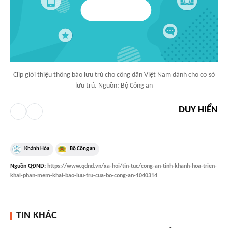
Clip giới thiệu thông báo lưu trú cho công dân Việt Nam dành cho cơ sở
lưu trú. Nguồn: Bộ Công an
DUY HIỂN
Khánh Hòa
Bộ Công an
Nguồn
QĐND
:
https://www.qdnd.vn/xa-hoi/tin-tuc/cong-an-tinh-khanh-hoa-trien-
khai-phan-mem-khai-bao-luu-tru-cua-bo-cong-an-1040314
TIN KHÁC