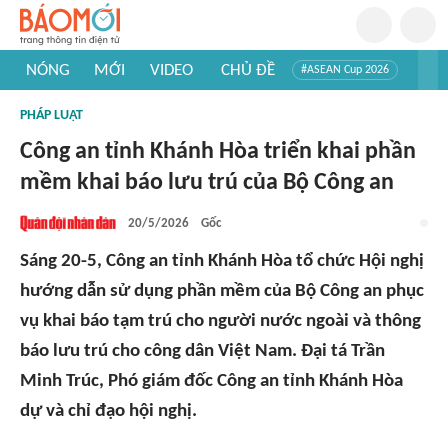
NÓNG
MỚI
VIDEO
CHỦ ĐỀ
#ASEAN Cup 2026
#Trí tuệ nhân tạo
#Mỹ - Iran
#Khám phá Việt Nam
PHÁP LUẬT
#Khám phá thế giới
Công an tỉnh Khánh Hòa triển khai phần
mềm khai báo lưu trú của Bộ Công an
20/5/2026
Gốc
Sáng 20-5, Công an tỉnh Khánh Hòa tổ chức Hội nghị
hướng dẫn sử dụng phần mềm của Bộ Công an phục
vụ khai báo tạm trú cho người nước ngoài và thông
báo lưu trú cho công dân Việt Nam. Đại tá Trần
Minh Trúc, Phó giám đốc Công an tỉnh Khánh Hòa
dự và chỉ đạo hội nghị.