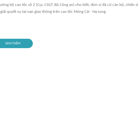
ường bộ cao tốc số 2 (Cục CSGT, Bộ Công an) cho biết, đơn vị đã cử cán bộ, chiến sĩ
giải quyết vụ tai nạn giao thông trên cao tốc Móng Cái - Hạ Long.
XEM THÊM