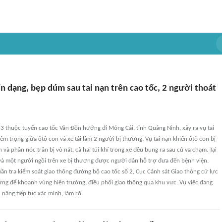
n dạng, bẹp dúm sau tai nạn trên cao tốc, 2 người thoát
3 thuộc tuyến cao tốc Vân Đồn hướng đi Móng Cái, tỉnh Quảng Ninh, xảy ra vụ tai
êm trọng giữa ôtô con và xe tải làm 2 người bị thương. Vụ tai nạn khiến ôtô con bị
 và phần nóc trần bị vò nát, cả hai túi khí trong xe đều bung ra sau cú va chạm. Tại
 và một người ngồi trên xe bị thương được người dân hỗ trợ đưa đến bệnh viện.
uần tra kiểm soát giao thông đường bộ cao tốc số 2, Cục Cảnh sát Giao thông cử lực
ờng để khoanh vùng hiện trường, điều phối giao thông qua khu vực. Vụ việc đang
năng tiếp tục xác minh, làm rõ.