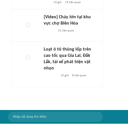
10 giờ
19
liên quan
[Video] Cháy lớn tại khu
vực chợ Biên Hòa
55
liên quan
Loạt ô tô thủng lốp trên
cao tốc qua Gia Lai, Đắk
Lắk, tài xế phát hiện vật
nhọn
10 giờ
8
liên quan