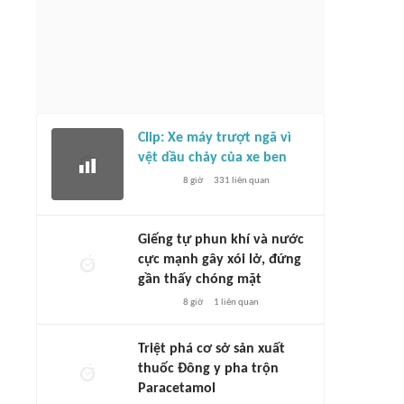
Clip: Xe máy trượt ngã vì
vệt dầu chảy của xe ben
8 giờ
331
liên quan
Giếng tự phun khí và nước
cực mạnh gây xói lở, đứng
gần thấy chóng mặt
8 giờ
1
liên quan
Triệt phá cơ sở sản xuất
thuốc Đông y pha trộn
Paracetamol