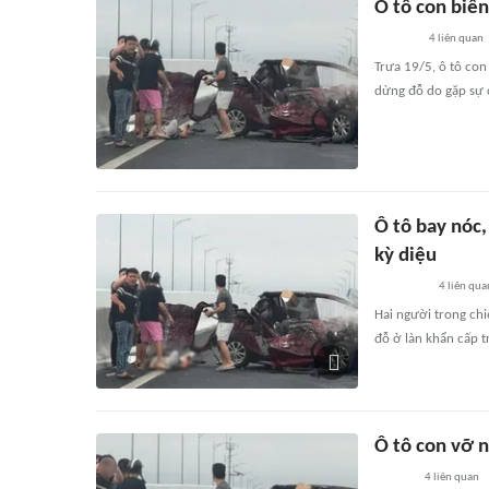
Ô tô con biến
4
liên quan
Trưa 19/5, ô tô con
dừng đỗ do gặp sự c
Ô tô bay nóc,
kỳ diệu
4
liên qua
Hai người trong chi
đỗ ở làn khẩn cấp t
Ô tô con vỡ n
4
liên quan