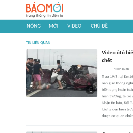
NÓNG
MỚI
VIDEO
CHỦ ĐỀ
TIN LIÊN QUAN
Video ôtô biế
chết
4
liên quan
Trưa 19/5, tại Km16
nạn giao thông nghi
biến dạng hoàn toàn
hiện trường, tài xế
Nhận tin báo, Đội T
lượng đến hiện trư
được cơ quan chức 