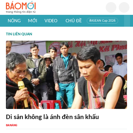
NÓNG
MỚI
VIDEO
CHỦ ĐỀ
#ASEAN Cup 2026
#Trí tuệ nhân tạo
#Mỹ - Iran
#Khám phá Việt Nam
TIN LIÊN QUAN
#Khám phá thế giới
Di sản không là ánh đèn sân khấu