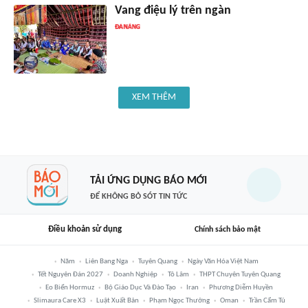
Vang điệu lý trên ngàn
XEM THÊM
TẢI ỨNG DỤNG BÁO MỚI
ĐỂ KHÔNG BỎ SÓT TIN TỨC
Điều khoản sử dụng
Chính sách bảo mật
Năm
Liên Bang Nga
Tuyên Quang
Ngày Văn Hóa Việt Nam
Tết Nguyên Đán 2027
Doanh Nghiệp
Tô Lâm
THPT Chuyên Tuyên Quang
Eo Biển Hormuz
Bộ Giáo Dục Và Đào Tạo
Iran
Phương Diễm Huyền
Slimaura Care X3
Luật Xuất Bản
Phạm Ngọc Thưởng
Oman
Trần Cẩm Tú