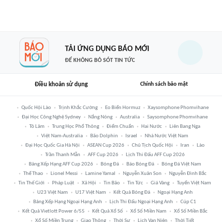
TẢI ỨNG DỤNG BÁO MỚI
ĐỂ KHÔNG BỎ SÓT TIN TỨC
Điều khoản sử dụng
Chính sách bảo mật
Quốc Hội Lào
Trịnh Khắc Cường
Eo Biển Hormuz
Xaysomphone Phomvihane
Đại Học Công Nghệ Sydney
Nắng Nóng
Australia
Saysomphone Phomvihane
Tô Lâm
Trung Học Phổ Thông
Điểm Chuẩn
Hai Nước
Liên Bang Nga
Việt Nam-Australia
Bão Dolphin
Israel
Nhà Nước Việt Nam
Đại Học Quốc Gia Hà Nội
ASEAN Cup 2026
Chủ Tịch Quốc Hội
Iran
Lào
Trần Thanh Mẫn
AFF Cup 2026
Lịch Thi Đấu AFF Cup 2026
Bảng Xếp Hạng AFF Cup 2026
Bóng Đá
Báo Bóng Đá
Bóng Đá Việt Nam
Thể Thao
Lionel Messi
Lamine Yamal
Nguyễn Xuân Son
Nguyễn Đình Bắc
Tin Thế Giới
Pháp Luật
Xã Hội
Tin Bão
Tin Tức
Giá Vàng
Tuyển Việt Nam
U23 Việt Nam
U17 Việt Nam
Kết Quả Bóng Đá
Ngoại Hạng Anh
Bảng Xếp Hạng Ngoại Hạng Anh
Lịch Thi Đấu Ngoại Hạng Anh
Cúp C1
Kết Quả Vietlott Power 6/55
Kết Quả Xổ Số
Xổ Số Miền Nam
Xổ Số Miền Bắc
Xổ Số Miền Trung
Giao Thông
Thời Sự
Lịch Vạn Niên
Thời Tiết