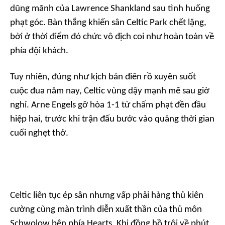
dũng mãnh của Lawrence Shankland sau tình huống
phạt góc. Bàn thắng khiến sân Celtic Park chết lặng,
bởi ở thời điểm đó chức vô địch coi như hoàn toàn về
phía đội khách.
Tuy nhiên, đúng như kịch bản điên rồ xuyên suốt
cuộc đua năm nay, Celtic vùng dậy mạnh mẽ sau giờ
nghỉ. Arne Engels gỡ hòa 1-1 từ chấm phạt đền đầu
hiệp hai, trước khi trận đấu bước vào quãng thời gian
cuối nghẹt thở.
Celtic liên tục ép sân nhưng vấp phải hàng thủ kiên
cường cùng màn trình diễn xuất thần của thủ môn
Schwolow bên phía Hearts. Khi đồng hồ trôi về phút