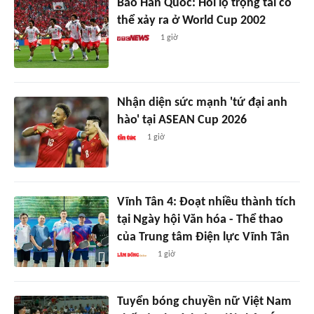
Báo Hàn Quốc: Hối lộ trọng tài có
thể xảy ra ở World Cup 2002
1 giờ
Nhận diện sức mạnh 'tứ đại anh
hào' tại ASEAN Cup 2026
1 giờ
Vĩnh Tân 4: Đoạt nhiều thành tích
tại Ngày hội Văn hóa - Thể thao
của Trung tâm Điện lực Vĩnh Tân
1 giờ
Tuyển bóng chuyền nữ Việt Nam