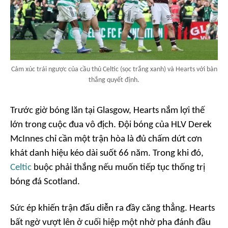
Cảm xúc trái ngược của cầu thủ Celtic (sọc trắng xanh) và Hearts với bàn
thắng quyết định.
Trước giờ bóng lăn tại Glasgow, Hearts nắm lợi thế
lớn trong cuộc đua vô địch. Đội bóng của HLV Derek
McInnes chỉ cần một trận hòa là đủ chấm dứt cơn
khát danh hiệu kéo dài suốt 66 năm. Trong khi đó,
Celtic
buộc phải thắng nếu muốn tiếp tục thống trị
bóng đá Scotland.
Sức ép khiến trận đấu diễn ra đầy căng thẳng. Hearts
bất ngờ vượt lên ở cuối hiệp một nhờ pha đánh đầu