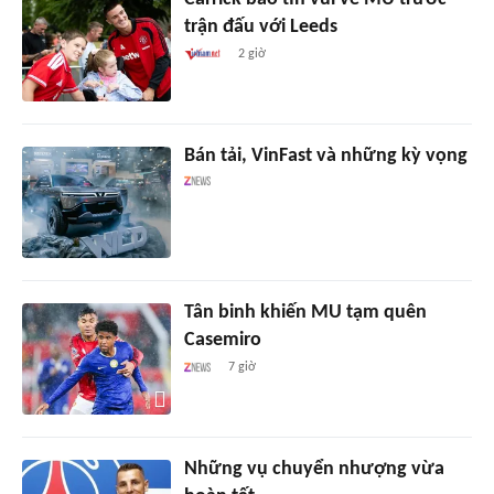
trận đấu với Leeds
2 giờ
Bán tải, VinFast và những kỳ vọng
Tân binh khiến MU tạm quên
Casemiro
7 giờ
Những vụ chuyển nhượng vừa