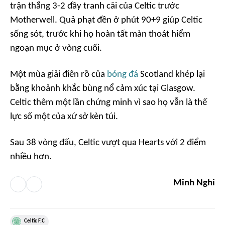
trận thắng 3-2 đầy tranh cãi của Celtic trước
Motherwell. Quả phạt đền ở phút 90+9 giúp Celtic
sống sót, trước khi họ hoàn tất màn thoát hiểm
ngoạn mục ở vòng cuối.
Một mùa giải điên rồ của
bóng đá
Scotland khép lại
bằng khoảnh khắc bùng nổ cảm xúc tại Glasgow.
Celtic thêm một lần chứng minh vì sao họ vẫn là thế
lực số một của xứ sở kèn túi.
Sau 38 vòng đấu, Celtic vượt qua Hearts với 2 điểm
nhiều hơn.
Minh Nghi
Celtic F.C