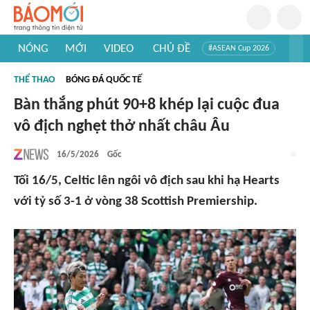
NÓNG
MỚI
VIDEO
CHỦ ĐỀ
#ASEAN Cup 2026
#Trí tuệ nhân tạo
#Mỹ - Iran
#Khám phá Việt Nam
THỂ THAO
BÓNG ĐÁ QUỐC TẾ
#Khám phá thế giới
Bàn thắng phút 90+8 khép lại cuộc đua
vô địch nghẹt thở nhất châu Âu
16/5/2026
Gốc
Tối 16/5, Celtic lên ngôi vô địch sau khi hạ Hearts
với tỷ số 3-1 ở vòng 38 Scottish Premiership.