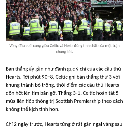
Vòng đấu cuối cùng giữa Celtic và Herts đúng tính chất của một trận
chung kết.
Bàn thắng ấy gần như đánh gục ý chí của các cầu thủ
Hearts. Tới phút 90+8, Celtic ghi bàn thắng thứ 3 với
khung thành bỏ trống, thời điểm các cầu thủ Hearts
dồn hết lên tìm bàn gỡ. Thắng 3-1, Celtic hoàn tất 5
mùa liên tiếp thống trị Scottish Premiership theo cách
không thể kịch tính hơn.
Chỉ 2 ngày trước, Hearts từng ở rất gần ngai vàng sau