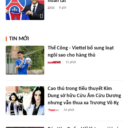
hoàn tất
6 giờ
TIN MỚI
Thể Công - Viettel bổ sung loạt
ngôi sao cho hàng thủ
15 phút
Cao thủ trong tiểu thuyết Kim
Dung sở hữu Cửu Âm Cửu Dương
nhưng vẫn thua xa Trương Vô Kỵ
42 phút