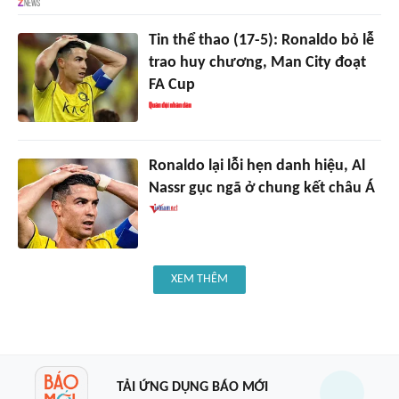
Tin thể thao (17-5): Ronaldo bỏ lễ
trao huy chương, Man City đoạt
FA Cup
Ronaldo lại lỗi hẹn danh hiệu, Al
Nassr gục ngã ở chung kết châu Á
XEM THÊM
TẢI ỨNG DỤNG BÁO MỚI