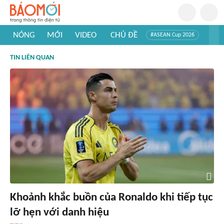
NÓNG
MỚI
VIDEO
CHỦ ĐỀ
#ASEAN Cup 2026
#Trí tuệ nhân tạo
#Mỹ - Iran
#Khám phá Việt Nam
TIN LIÊN QUAN
#Khám phá thế giới
Khoảnh khắc buồn của Ronaldo khi tiếp tục
lỡ hẹn với danh hiệu