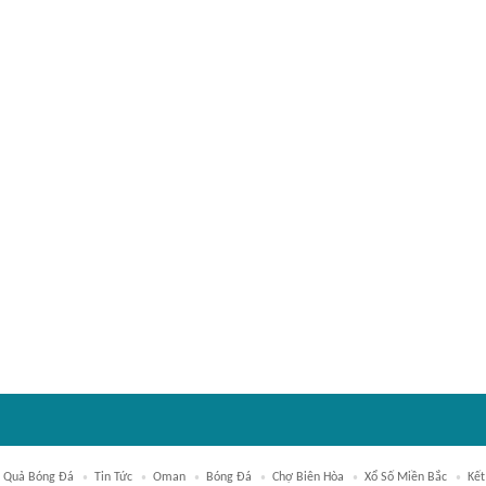
t Quả Bóng Đá
Tin Tức
Oman
Bóng Đá
Chợ Biên Hòa
Xổ Số Miền Bắc
Kết