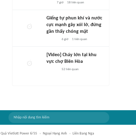
7 giờ
18
liên quan
Giếng tự phun khí và nước
cực mạnh gây xói lở, đứng
gần thấy chóng mặt
6 giờ
1
liên quan
[Video] Cháy lớn tại khu
vực chợ Biên Hòa
52
liên quan
 Quả Vietlott Power 6/55
Ngoại Hạng Anh
Liên Bang Nga