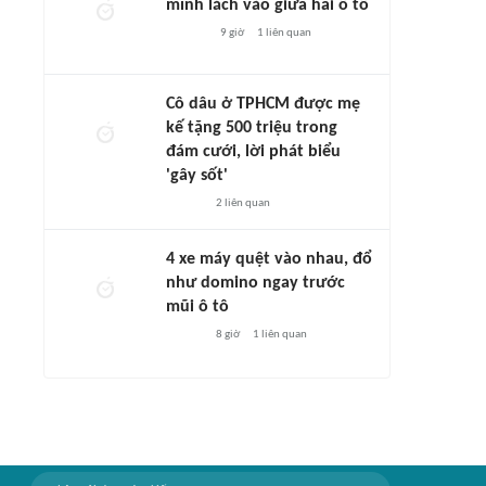
mình lách vào giữa hai ô tô
9 giờ
1
liên quan
Cô dâu ở TPHCM được mẹ
kế tặng 500 triệu trong
đám cưới, lời phát biểu
'gây sốt'
2
liên quan
4 xe máy quệt vào nhau, đổ
như domino ngay trước
mũi ô tô
8 giờ
1
liên quan