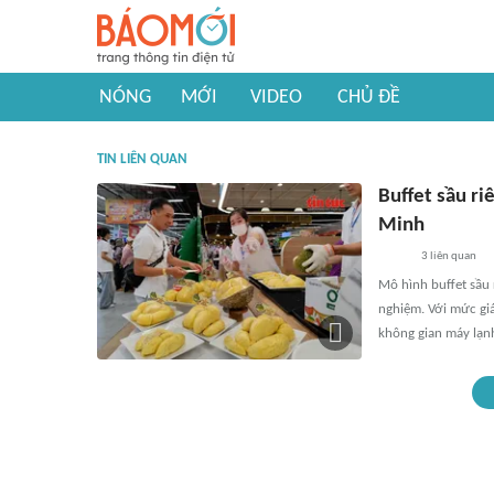
NÓNG
MỚI
VIDEO
CHỦ ĐỀ
TIN LIÊN QUAN
Buffet sầu ri
Minh
3
liên quan
Mô hình buffet sầu 
nghiệm. Với mức giá
không gian máy lạnh