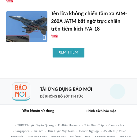
Tên lửa không chiến tầm xa AIM-
260A JATM bất ngờ trực chiến
trên tiêm kích F/A-18
XEM THÊM
TẢI ỨNG DỤNG BÁO MỚI
ĐỂ KHÔNG BỎ SÓT TIN TỨC
Điều khoản sử dụng
Chính sách bảo mật
THPT Chuyên Tuyên Quang
Eo Biển Hormuz
Trần Đình Tiệp
Campuchia
Singapore
Tô Lâm
Đội Tuyển Việt Nam
Doanh Nghiệp
ASEAN Cup 2026