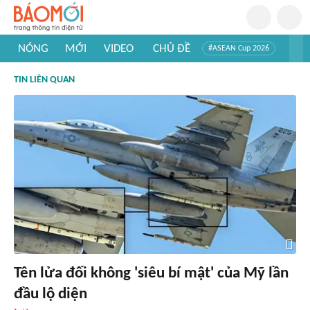
NÓNG
MỚI
VIDEO
CHỦ ĐỀ
#ASEAN Cup 2026
#Trí tuệ nhân tạo
#Mỹ - Iran
#Khám phá Việt Nam
TIN LIÊN QUAN
#Khám phá thế giới
Tên lửa đối không 'siêu bí mật' của Mỹ lần
đầu lộ diện