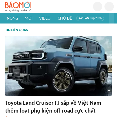
NÓNG
MỚI
VIDEO
CHỦ ĐỀ
#ASEAN Cup 2026
#Trí tuệ nhân tạo
#Mỹ - Iran
#Khám phá Việt Nam
TIN LIÊN QUAN
#Khám phá thế giới
Toyota Land Cruiser FJ sắp về Việt Nam
thêm loạt phụ kiện off-road cực chất