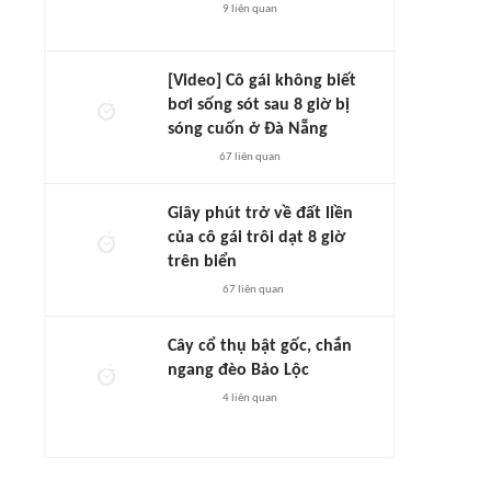
9
liên quan
[Video] Cô gái không biết
bơi sống sót sau 8 giờ bị
sóng cuốn ở Đà Nẵng
67
liên quan
Giây phút trở về đất liền
của cô gái trôi dạt 8 giờ
trên biển
67
liên quan
Cây cổ thụ bật gốc, chắn
ngang đèo Bảo Lộc
4
liên quan