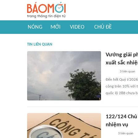
NÓNG
MỚI
VIDEO
CHỦ ĐỀ
TIN LIÊN QUAN
Vướng giải p
xuất sắc nhi
3
liên quan
Đến hết Quý I/2026
công trên 10% với t
quốc lộ 28B chưa bả
122/124 Chủ 
nhiệm vụ
3
liên quan