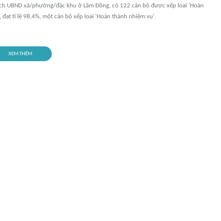
ịch UBND xã/phường/đặc khu ở Lâm Đồng, có 122 cán bộ được xếp loại 'Hoàn
, đạt tỉ lệ 98,4%, một cán bộ xếp loại 'Hoàn thành nhiệm vụ'.
XEM THÊM