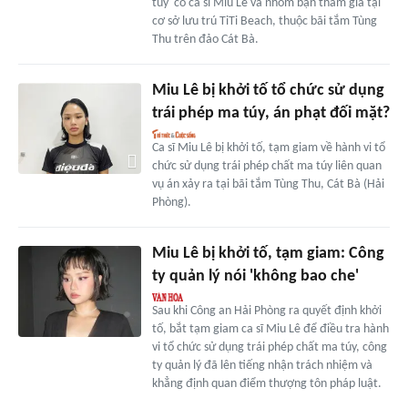
túy' có ca sĩ Miu Lê và nhóm bạn tham gia tại
cơ sở lưu trú TiTi Beach, thuộc bãi tắm Tùng
Thu trên đảo Cát Bà.
Miu Lê bị khởi tố tổ chức sử dụng
trái phép ma túy, án phạt đối mặt?
Ca sĩ Miu Lê bị khởi tố, tạm giam về hành vi tổ
chức sử dụng trái phép chất ma túy liên quan
vụ án xảy ra tại bãi tắm Tùng Thu, Cát Bà (Hải
Phòng).
Miu Lê bị khởi tố, tạm giam: Công
ty quản lý nói 'không bao che'
Sau khi Công an Hải Phòng ra quyết định khởi
tố, bắt tạm giam ca sĩ Miu Lê để điều tra hành
vi tổ chức sử dụng trái phép chất ma túy, công
ty quản lý đã lên tiếng nhận trách nhiệm và
khẳng định quan điểm thượng tôn pháp luật.