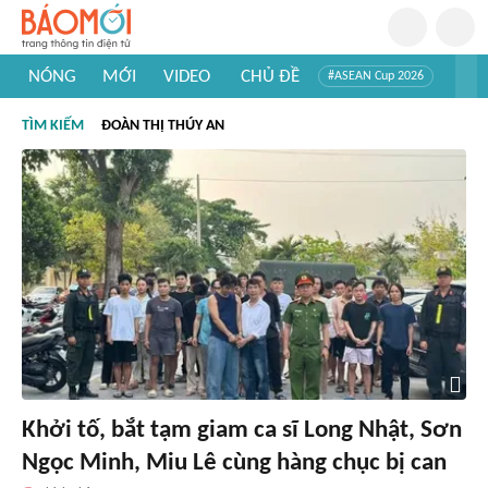
NÓNG
MỚI
VIDEO
CHỦ ĐỀ
#ASEAN Cup 2026
#Trí tuệ nhân tạo
#Mỹ - Iran
#Khám phá Việt Nam
TÌM KIẾM
ĐOÀN THỊ THÚY AN
#Khám phá thế giới
Khởi tố, bắt tạm giam ca sĩ Long Nhật, Sơn
Ngọc Minh, Miu Lê cùng hàng chục bị can