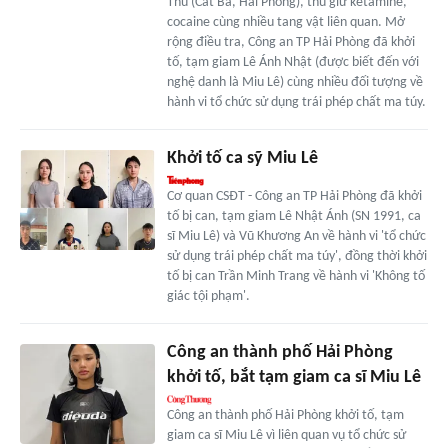
Thu (Cát Bà, Hải Phòng), thu giữ ketamine,
cocaine cùng nhiều tang vật liên quan. Mở
rộng điều tra, Công an TP Hải Phòng đã khởi
tố, tạm giam Lê Ánh Nhật (được biết đến với
nghệ danh là Miu Lê) cùng nhiều đối tượng về
hành vi tổ chức sử dụng trái phép chất ma túy.
Khởi tố ca sỹ Miu Lê
Cơ quan CSĐT - Công an TP Hải Phòng đã khởi
tố bị can, tạm giam Lê Nhật Ánh (SN 1991, ca
sĩ Miu Lê) và Vũ Khương An về hành vi 'tổ chức
sử dụng trái phép chất ma túy', đồng thời khởi
tố bị can Trần Minh Trang về hành vi 'Không tố
giác tội phạm'.
Công an thành phố Hải Phòng
khởi tố, bắt tạm giam ca sĩ Miu Lê
Công an thành phố Hải Phòng khởi tố, tạm
giam ca sĩ Miu Lê vì liên quan vụ tổ chức sử