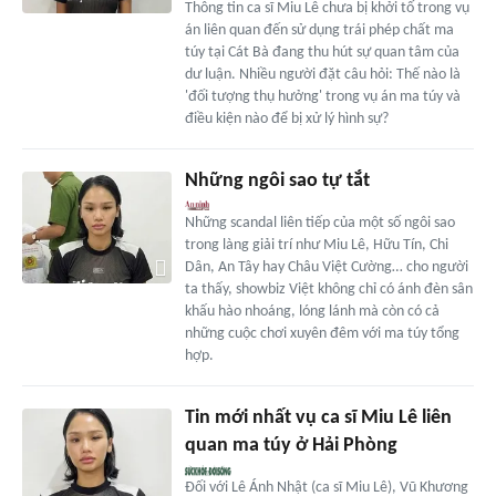
Thông tin ca sĩ Miu Lê chưa bị khởi tố trong vụ
án liên quan đến sử dụng trái phép chất ma
túy tại Cát Bà đang thu hút sự quan tâm của
dư luận. Nhiều người đặt câu hỏi: Thế nào là
'đối tượng thụ hưởng' trong vụ án ma túy và
điều kiện nào để bị xử lý hình sự?
Những ngôi sao tự tắt
Những scandal liên tiếp của một số ngôi sao
trong làng giải trí như Miu Lê, Hữu Tín, Chi
Dân, An Tây hay Châu Việt Cường… cho người
ta thấy, showbiz Việt không chỉ có ánh đèn sân
khấu hào nhoáng, lóng lánh mà còn có cả
những cuộc chơi xuyên đêm với ma túy tổng
hợp.
Tin mới nhất vụ ca sĩ Miu Lê liên
quan ma túy ở Hải Phòng
Đối với Lê Ánh Nhật (ca sĩ Miu Lê), Vũ Khương