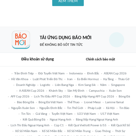
XEM THÊM
TẢI ỨNG DỤNG BÁO MỚI
ĐỂ KHÔNG BỎ SÓT TIN TỨC
Điều khoản sử dụng
Chính sách bảo mật
Trần Đình Tiệp
Đội Tuyển Việt Nam
Indonesia
Đình Bắc
ASEAN Cup 2026
Hồ Văn Khoa
Luật Phát Triển Đô Thị
Iran
Eo Biển Hormuz
Hạ Tầng
Tháo Gỡ
Doanh Nghiệp
Logistic
Liên Bang Nga
Kim Sang-Sik
Năm
Singapore
A ASEAN Cup 2026
Khánh Sky
Sân Mỹ Đình
Campuchia
Xuân Son
AFF Cup 2026
Lịch Thi Đấu AFF Cup 2026
Bảng Xếp Hạng AFF Cup 2026
Bóng Đá
Báo Bóng Đá
Bóng Đá Việt Nam
Thể Thao
Lionel Messi
Lamine Yamal
Nguyễn Xuân Son
Nguyễn Đình Bắc
Tin Thế Giới
Pháp Luật
Xã Hội
Tin Bão
Tin Tức
Giá Vàng
Tuyển Việt Nam
U23 Việt Nam
U17 Việt Nam
Kết Quả Bóng Đá
Ngoại Hạng Anh
Bảng Xếp Hạng Ngoại Hạng Anh
Lịch Thi Đấu Ngoại Hạng Anh
Cúp C1
Kết Quả Vietlott Power 6/55
Kết Quả Xổ Số
Xổ Số Miền Nam
Xổ Số Miền Bắc
Xổ Số Miền Trung
Giao Thông
Thời Sự