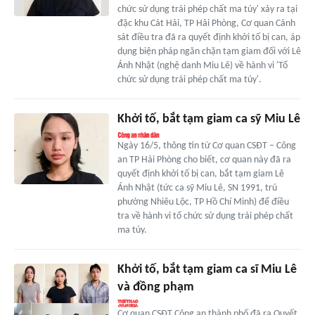
chức sử dụng trái phép chất ma túy' xảy ra tại
đặc khu Cát Hải, TP Hải Phòng, Cơ quan Cảnh
sát điều tra đã ra quyết định khởi tố bị can, áp
dụng biện pháp ngăn chặn tạm giam đối với Lê
Ánh Nhật (nghệ danh Miu Lê) về hành vi 'Tổ
chức sử dụng trái phép chất ma túy'.
Khởi tố, bắt tạm giam ca sỹ Miu Lê
Ngày 16/5, thông tin từ Cơ quan CSĐT – Công
an TP Hải Phòng cho biết, cơ quan này đã ra
quyết định khởi tố bị can, bắt tạm giam Lê
Ánh Nhật (tức ca sỹ Miu Lê, SN 1991, trú
phường Nhiêu Lộc, TP Hồ Chí Minh) để điều
tra về hành vi tổ chức sử dụng trái phép chất
ma túy.
Khởi tố, bắt tạm giam ca sĩ Miu Lê
và đồng phạm
Cơ quan CSĐT Công an thành phố đã ra Quyết