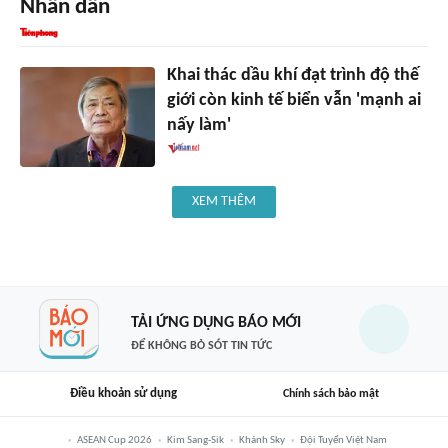
Nhân dân
Khai thác dầu khí đạt trình độ thế
giới còn kinh tế biển vẫn 'mạnh ai
nấy làm'
XEM THÊM
TẢI ỨNG DỤNG BÁO MỚI
ĐỂ KHÔNG BỎ SÓT TIN TỨC
Điều khoản sử dụng
Chính sách bảo mật
ASEAN Cup 2026
Kim Sang-Sik
Khánh Sky
Đội Tuyển Việt Nam