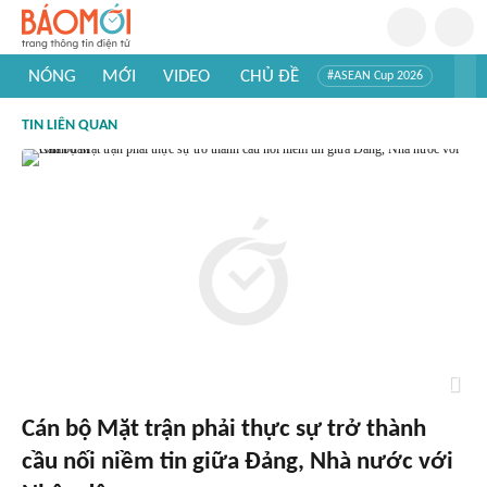
NÓNG
MỚI
VIDEO
CHỦ ĐỀ
#ASEAN Cup 2026
#Trí tuệ nhân tạo
#Mỹ - Iran
#Khám phá Việt Nam
TIN LIÊN QUAN
#Khám phá thế giới
Cán bộ Mặt trận phải thực sự trở thành
cầu nối niềm tin giữa Đảng, Nhà nước với