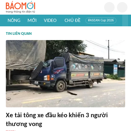
NÓNG
MỚI
VIDEO
CHỦ ĐỀ
#ASEAN Cup 2026
#Trí tuệ nhân tạo
#Mỹ - Iran
#Khám phá Việt Nam
TIN LIÊN QUAN
#Khám phá thế giới
Xe tải tông xe đầu kéo khiến 3 người
thương vong