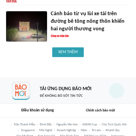
Cảnh báo từ vụ lùi xe tải trên
đường bê tông nông thôn khiến
hai người thương vong
XEM THÊM
TẢI ỨNG DỤNG BÁO MỚI
ĐỂ KHÔNG BỎ SÓT TIN TỨC
Điều khoản sử dụng
Chính sách bảo mật
Trần Thanh Mẫn
Đình Bắc
Nguyễn Văn Hợi
ASEAN Cup
Chủ Tịch Quốc Hội
Singapore
Mũi Nghê
Doanh Nghiệp
Năm
Tô Lâm
Khánh Sky