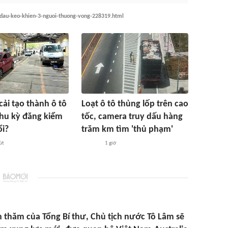
-dau-keo-khien-3-nguoi-thuong-vong-228319.html
cải tạo thành ô tô
Loạt ô tô thủng lốp trên cao
chu kỳ đăng kiểm
tốc, camera truy dấu hàng
ổi?
trăm km tìm 'thủ phạm'
út
1 giờ
 thăm của Tổng Bí thư, Chủ tịch nước Tô Lâm sẽ