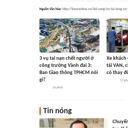
Nguồn
Văn hóa
:
http://baovanhoa.vn/doi-song/xe-tai-tong-xe
3 vụ tai nạn chết người ở
Xe khách 
công trường Vành đai 3:
tải VAN, 
Ban Giao thông TPHCM nói
có thay đ
gì?
17 ph
16 phút
Tin nóng
Chuyến