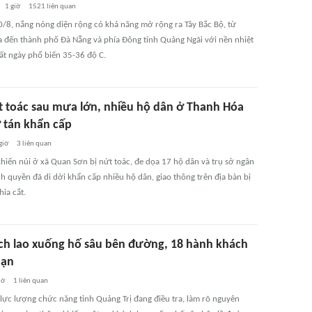
1 giờ
1521
liên quan
0/8, nắng nóng diện rộng có khả năng mở rộng ra Tây Bắc Bộ, từ
 đến thành phố Đà Nẵng và phía Đông tỉnh Quảng Ngãi với nền nhiệt
ất ngày phổ biến 35-36 độ C.
t toác sau mưa lớn, nhiều hộ dân ở Thanh Hóa
ơ tán khẩn cấp
giờ
3
liên quan
hiến núi ở xã Quan Sơn bị nứt toác, đe dọa 17 hộ dân và trụ sở ngân
h quyền đã di dời khẩn cấp nhiều hộ dân, giao thông trên địa bàn bị
hia cắt.
ch lao xuống hố sâu bên đường, 18 hành khách
nạn
iờ
1
liên quan
 lực lượng chức năng tỉnh Quảng Trị đang điều tra, làm rõ nguyên