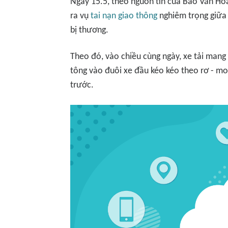
Ngày 15.5, theo nguồn tin của Báo
Văn Hó
ra vụ
tai nạn giao thông
nghiêm trọng giữa 
bị thương.
Theo đó, vào chiều cùng ngày, xe tải mang
tông vào đuôi xe đầu kéo kéo theo rơ - m
trước.