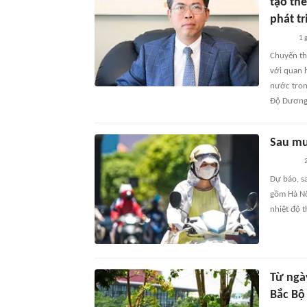
tạo th
phát tr
1 
Chuyến th
với quan h
nước tron
Độ Dương
Sau mư
Dự báo, s
gồm Hà Nộ
nhiệt độ t
Từ ngà
Bắc Bộ