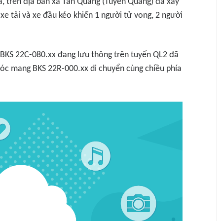
a
, trên địa bàn xã Tân Quang (Tuyên Quang) đã xảy
xe tải và xe đầu kéo khiến 1 người tử vong, 2 người
 BKS 22C-080.xx đang lưu thông trên tuyến QL2 đã
oóc mang BKS 22R-000.xx di chuyển cùng chiều phía