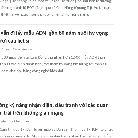
ai nạn giao thông khiến một xe khách lao xuống hố sâu bên lề đường
n đường tránh lũ BOT, đoạn qua xã Cam Hồng (Quảng Trị). Vụ tai nạn
 thiệt hại về người, song phương tiện bị hư hỏng nặng.
i vẫn đi lấy mẫu ADN, gần 80 năm nuôi hy vọng
ời cậu liệt sĩ
1 giờ
1266
liên quan
h 500 ngày đêm tại Lâm Đồng thu nhận hơn 1.500 mẫu ADN thân
sĩ chưa xác định danh tính, mở thêm hy vọng tìm lại người thân sau
 năm chờ đợi bằng công nghệ hiện đại.
ỡng kỹ năng nhận diện, đấu tranh với các quan
i trái trên không gian mạng
1 phút
74
liên quan
 Cụm thi đua 17, Ban Tuyên giáo và Dân vận Thành ủy TPHCM, tổ chức
tập huấn chuyên đề 'Nhận diện và đấu tranh phản bác các quan điểm