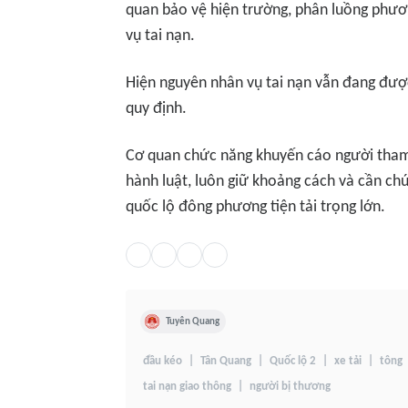
quan bảo vệ hiện trường, phân luồng phươn
vụ tai nạn.
Hiện nguyên nhân vụ tai nạn vẫn đang được
quy định.
Cơ quan chức năng khuyến cáo người tham 
hành luật, luôn giữ khoảng cách và cần chú 
quốc lộ đông phương tiện tải trọng lớn.
Tuyên Quang
đầu kéo
Tân Quang
Quốc lộ 2
xe tải
tông
tai nạn giao thông
người bị thương