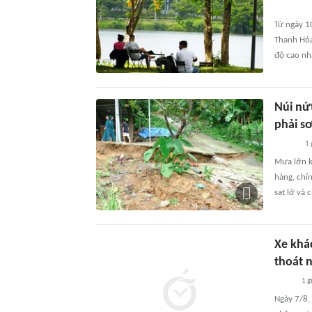
Từ ngày 1
Thanh Hóa
độ cao nh
Núi nứ
phải s
1 
Mưa lớn k
hàng, chín
sạt lở và c
Xe khá
thoát 
1 g
Ngày 7/8,