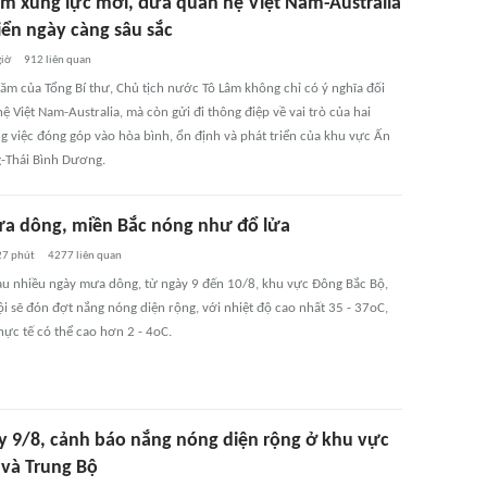
êm xung lực mới, đưa quan hệ Việt Nam-Australia
iển ngày càng sâu sắc
giờ
912
liên quan
ăm của Tổng Bí thư, Chủ tịch nước Tô Lâm không chỉ có ý nghĩa đối
ệ Việt Nam-Australia, mà còn gửi đi thông điệp về vai trò của hai
g việc đóng góp vào hòa bình, ổn định và phát triển của khu vực Ấn
-Thái Bình Dương.
a dông, miền Bắc nóng như đổ lửa
27 phút
4277
liên quan
au nhiều ngày mưa dông, từ ngày 9 đến 10/8, khu vực Đông Bắc Bộ,
i sẽ đón đợt nắng nóng diện rộng, với nhiệt độ cao nhất 35 - 37oC,
hực tế có thể cao hơn 2 - 4oC.
y 9/8, cảnh báo nắng nóng diện rộng ở khu vực
 và Trung Bộ