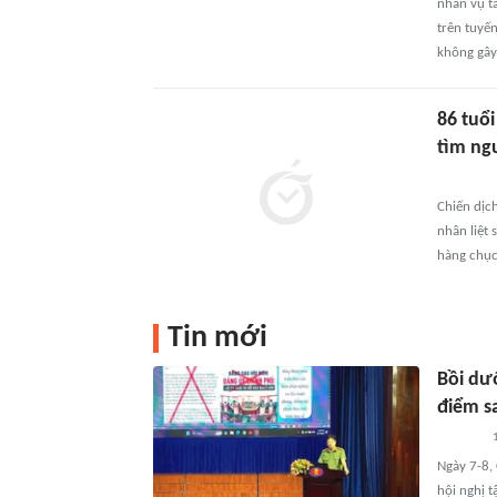
nhân vụ t
trên tuyế
không gây
86 tuổ
tìm ngư
Chiến dịc
nhân liệt 
hàng chục
Tin mới
Bồi dư
điểm sa
Ngày 7-8,
hội nghị 