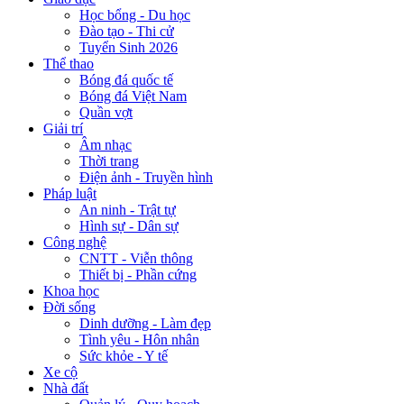
Học bổng - Du học
Đào tạo - Thi cử
Tuyển Sinh 2026
Thể thao
Bóng đá quốc tế
Bóng đá Việt Nam
Quần vợt
Giải trí
Âm nhạc
Thời trang
Điện ảnh - Truyền hình
Pháp luật
An ninh - Trật tự
Hình sự - Dân sự
Công nghệ
CNTT - Viễn thông
Thiết bị - Phần cứng
Khoa học
Đời sống
Dinh dưỡng - Làm đẹp
Tình yêu - Hôn nhân
Sức khỏe - Y tế
Xe cộ
Nhà đất