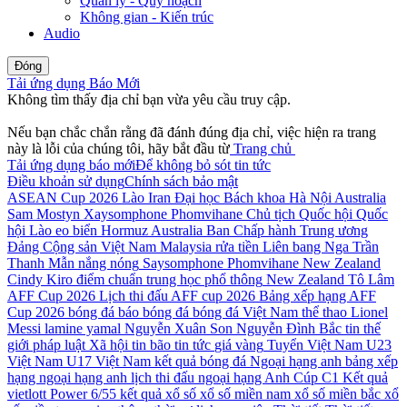
Quản lý - Quy hoạch
Không gian - Kiến trúc
Audio
Đóng
Tải ứng dụng Báo Mới
Không tìm thấy địa chỉ bạn vừa yêu cầu truy cập.
Nếu bạn chắc chắn rằng đã đánh đúng địa chỉ, việc hiện ra trang
này là lỗi của chúng tôi, hãy bắt đầu từ
Trang chủ
Tải ứng dụng báo mới
Để không bỏ sót tin tức
Điều khoản sử dụng
Chính sách bảo mật
ASEAN Cup 2026
Lào
Iran
Đại học Bách khoa Hà Nội
Australia
Sam Mostyn
Xaysomphone Phomvihane
Chủ tịch Quốc hội
Quốc
hội Lào
eo biển Hormuz
Australia
Ban Chấp hành Trung ương
Đảng Cộng sản Việt Nam
Malaysia
rửa tiền
Liên bang Nga
Trần
Thanh Mẫn
nắng nóng
Saysomphone Phomvihane
New Zealand
Cindy Kiro
điểm chuẩn
trung học phổ thông
New Zealand
Tô Lâm
AFF Cup 2026
Lịch thi đấu AFF cup 2026
Bảng xếp hạng AFF
Cup 2026
bóng đá
báo bóng đá
bóng đá Việt Nam
thể thao
Lionel
Messi
lamine yamal
Nguyễn Xuân Son
Nguyễn Đình Bắc
tin thế
giới
pháp luật
Xã hội
tin bão
tin tức
giá vàng
Tuyển Việt Nam
U23
Việt Nam
U17 Việt Nam
kết quả bóng đá
Ngoại hạng anh
bảng xếp
hạng ngoại hạng anh
lịch thi đấu ngoại hạng Anh
Cúp C1
Kết quả
vietlott Power 6/55
kết quả xổ số
xổ số miền nam
xổ số miền bắc
xổ