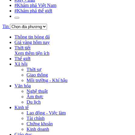
#Khám phá Việt Nam
#Khám phá thế giới
Tin
Thông tin bóng đá
Giá vàng hôm nay
Thời tiết
Xem thêm tiện ích
Thế giới
Xã hội
Thời sự
Giao thông
Môi trường - Khí hậu
Văn hóa
Nghệ thuật
Ẩm thực
Du lịch
Kinh tế
Lao động - Việc làm
Tài chính
Chứng khoán
Kinh doanh
Giáo dục