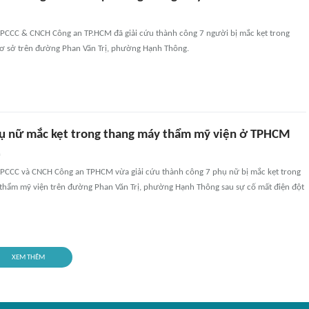
 PCCC & CNCH Công an TP.HCM đã giải cứu thành công 7 người bị mắc kẹt trong
cơ sở trên đường Phan Văn Trị, phường Hạnh Thông.
hụ nữ mắc kẹt trong thang máy thẩm mỹ viện ở TPHCM
n
 PCCC và CNCH Công an TPHCM vừa giải cứu thành công 7 phụ nữ bị mắc kẹt trong
thẩm mỹ viện trên đường Phan Văn Trị, phường Hạnh Thông sau sự cố mất điện đột
XEM THÊM