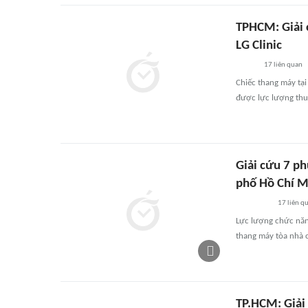
TPHCM: Giải 
LG Clinic
17
liên quan
Chiếc thang máy tạ
được lực lượng thu
Giải cứu 7 p
phố Hồ Chí M
17
liên q
Lực lượng chức năn
thang máy tòa nhà 
TP.HCM: Giải