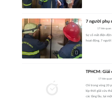
7 người phụ 
17
liên quan
Sự cố mất điện đột
hoạt động, 7 người 
TPHCM: Giải 
17
liên qua
Chỉ trong vòng 20 
kịp thời giải cứu t
các tầng lầu, tại m