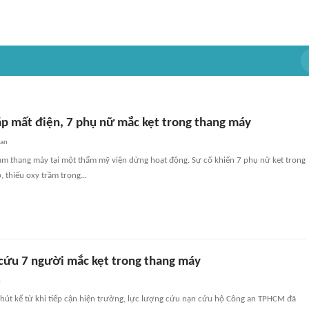
ặp mất điện, 7 phụ nữ mắc kẹt trong thang máy
uan
làm thang máy tại một thẩm mỹ viện dừng hoạt động. Sự cố khiến 7 phụ nữ kẹt trong
 thiếu oxy trầm trọng...
cứu 7 người mắc kẹt trong thang máy
n
phút kể từ khi tiếp cận hiện trường, lực lượng cứu nạn cứu hộ Công an TPHCM đã