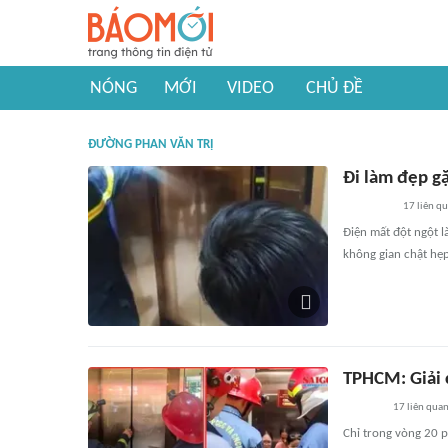
NÓNG
MỚI
VIDEO
CHỦ ĐỀ
ĐƯỜNG PHAN VĂN TRỊ
Đi làm đẹp g
17
liên q
Điện mất đột ngột 
không gian chật hẹp,
TPHCM: Giải 
17
liên qua
Chỉ trong vòng 20 