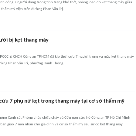
hành công 7 người đang trong tình trạng khó thở, hoảng loạn do kẹt thang máy giữa
ột thẩm mỹ viện trên đường Phan Văn Trị.
ười bị kẹt thang máy
 PCCC & CNCH Công an TP.HCM đã kịp thời cứu 7 người trong vụ mắc kẹt thang máy
đường Phan Văn Trị, phường Hạnh Thông.
 cứu 7 phụ nữ kẹt trong thang máy tại cơ sở thẩm mỹ
òng Cảnh sát Phòng cháy chữa cháy và Cứu nạn cứu hộ Công an TP Hồ Chí Minh
 bàn giao 7 nạn nhân cho gia đình và cơ sở thẩm mỹ sau sự cố kẹt thang máy.