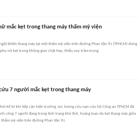
nữ mắc kẹt trong thang máy thẩm mỹ viện
 ngột khiến thang máy tại một thẩm mỹ viện trên đường Phan Văn Trị (TPHCM) dừng
phụ nữ kẹt trong không gian chật hẹp, thiếu oxy trầm trọng.
cứu 7 người mắc kẹt trong thang máy
n
phút kể từ khi tiếp cận hiện trường, lực lượng cứu nạn cứu hộ Công an TPHCM đã
hành công 7 người đang trong tình trạng khó thở, hoảng loạn do kẹt thang máy giữa
ột thẩm mỹ viện trên đường Phan Văn Trị.