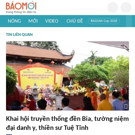
NÓNG
MỚI
VIDEO
CHỦ ĐỀ
#ASEAN Cup 2026
#Trí tuệ nhân tạo
#Mỹ - Iran
#Khám phá Việt Nam
TIN LIÊN QUAN
#Khám phá thế giới
Khai hội truyền thống đền Bia, tưởng niệm
đại danh y, thiền sư Tuệ Tĩnh