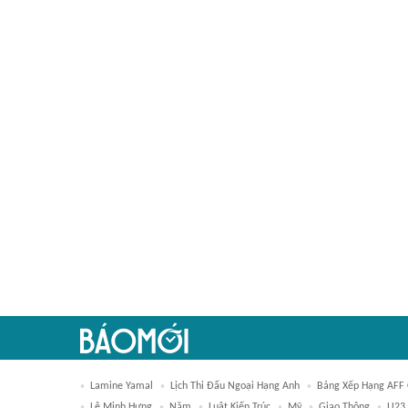
Lamine Yamal
Lịch Thi Đấu Ngoại Hạng Anh
Bảng Xếp Hạng AFF 
Lê Minh Hưng
Năm
Luật Kiến Trúc
Mỹ
Giao Thông
U23