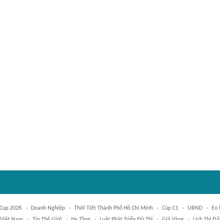
Cup 2026
Doanh Nghiệp
Thời Tiết Thành Phố Hồ Chí Minh
Cúp C1
UBND
Eo 
 Việt Nam
Tin Thế Giới
Hạ Tầng
Luật Phát Triển Đô Thị
Giá Vàng
Lịch Thi Đ