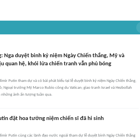
: Nga duyệt binh kỷ niệm Ngày Chiến thắng, Mỹ và
ịu quan hệ, khói lửa chiến tranh vẫn phủ bóng
imir Putin tham dự và có bài phát biểu tại lễ duyệt binh kỷ niệm Ngày Chiến thắng,
; Ngoại trưởng Mỹ Marco Rubio công du Vatican; giao tranh Israel và Hezbollah
 là những ảnh ấn tượng tuần qua.
tin đặt hoa tưởng niệm chiến sĩ đã hi sinh
dimir Putin cùng các lãnh đạo nước ngoài tham dự lễ duyệt binh Ngày Chiến thắng