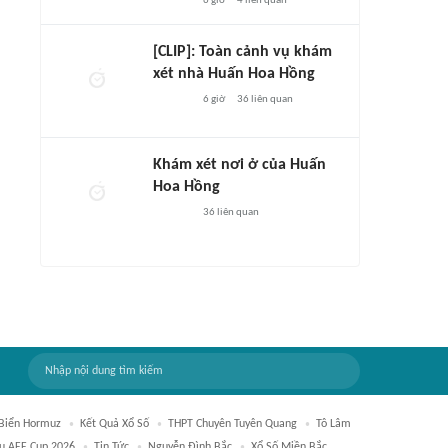
6 giờ
4
liên quan
[CLIP]: Toàn cảnh vụ khám
xét nhà Huấn Hoa Hồng
6 giờ
36
liên quan
Khám xét nơi ở của Huấn
Hoa Hồng
36
liên quan
Biển Hormuz
Kết Quả Xổ Số
THPT Chuyên Tuyên Quang
Tô Lâm
ấu AFF Cup 2026
Tin Tức
Nguyễn Đình Bắc
Xổ Số Miền Bắc