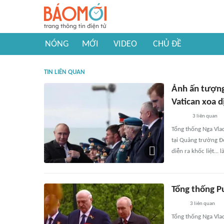
NÓNG
MỚI
VIDEO
CHỦ ĐỀ
TIN LIÊN QUAN
Ảnh ấn tượng
Vatican xoa d
3
liên quan
Tổng thống Nga Vlad
tại Quảng trường Đỏ
diễn ra khốc liệt...
Tổng thống Pu
3
liên quan
Tổng thống Nga Vla