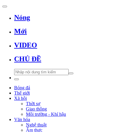
Nóng
Mới
VIDEO
CHỦ ĐỀ
Bóng đá
Thế giới
Xã hội
Thời sự
Giao thông
Môi trường - Khí hậu
Văn hóa
Nghệ thuật
Ẩm thực