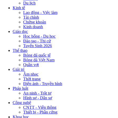
Du lịch
Kinh tế
Lao động - Việc làm
Tài chính
Chứng khoán
Kinh doanh
Giáo dục
Học bổng - Du học
Đào tạo - Thi cử
Tuyển Sinh 2026
Thể thao
Bóng đá quốc tế
Bóng đá Việt Nam
Quần vợt
Giải trí
Âm nhạc
Thời trang
Điện ảnh - Truyền hình
Pháp luật
An ninh - Trật tự
Hình sự - Dân sự
Công nghệ
CNTT - Viễn thông
Thiết bị - Phần cứng
Khoa học