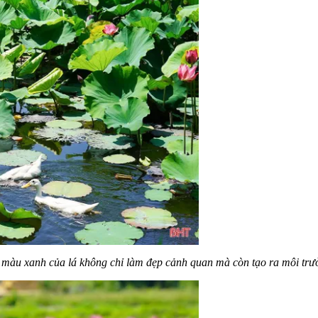
màu xanh của lá không chỉ làm đẹp cảnh quan mà còn tạo ra môi trườn