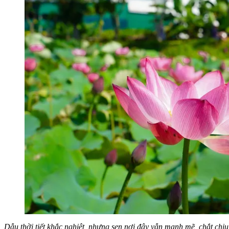
Dẫu thời tiết khắc nghiệt, nhưng sen nơi đây vẫn mạnh mẽ, chắt chiu