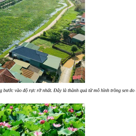
 bước vào độ rực rỡ nhất. Đây là thành quả từ mô hình trồng sen do 