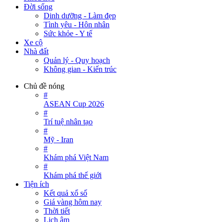
Đời sống
Dinh dưỡng - Làm đẹp
Tình yêu - Hôn nhân
Sức khỏe - Y tế
Xe cộ
Nhà đất
Quản lý - Quy hoạch
Không gian - Kiến trúc
Chủ đề nóng
#
ASEAN Cup 2026
#
Trí tuệ nhân tạo
#
Mỹ - Iran
#
Khám phá Việt Nam
#
Khám phá thế giới
Tiện ích
Kết quả xổ số
Giá vàng hôm nay
Thời tiết
Lịch âm