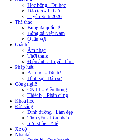
Học bổng - Du học
Đào tạo - Thi cử
Tuyển Sinh 2026
Thể thao
Bóng đá quốc tế
Bóng đá Việt Nam
Quần vợt
Giải trí
Âm nhạc
Thời trang
Điện ảnh - Truyền hình
Pháp luật
An ninh - Trật tự
Hình sự - Dân sự
Công nghệ
CNTT - Viễn thông
Thiết bị - Phần cứng
Khoa học
Đời sống
Dinh dưỡng - Làm đẹp
Tình yêu - Hôn nhân
Sức khỏe - Y tế
Xe cộ
Nhà đất