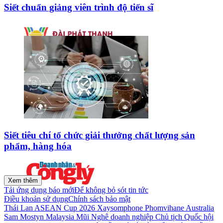
Siết chuẩn giảng viên trình độ tiến sĩ
Siết tiêu chí tổ chức giải thưởng chất lượng sản
phẩm, hàng hóa
Xem thêm
Tải ứng dụng báo mới
Để không bỏ sót tin tức
Điều khoản sử dụng
Chính sách bảo mật
Thái Lan
ASEAN Cup 2026
Xaysomphone Phomvihane
Australia
Sam Mostyn
Malaysia
Mũi Nghê
doanh nghiệp
Chủ tịch Quốc hội