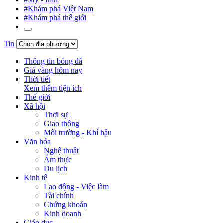
#Khám phá Việt Nam
#Khám phá thế giới
Tin
Thông tin bóng đá
Giá vàng hôm nay
Thời tiết
Xem thêm tiện ích
Thế giới
Xã hội
Thời sự
Giao thông
Môi trường - Khí hậu
Văn hóa
Nghệ thuật
Ẩm thực
Du lịch
Kinh tế
Lao động - Việc làm
Tài chính
Chứng khoán
Kinh doanh
Giáo dục