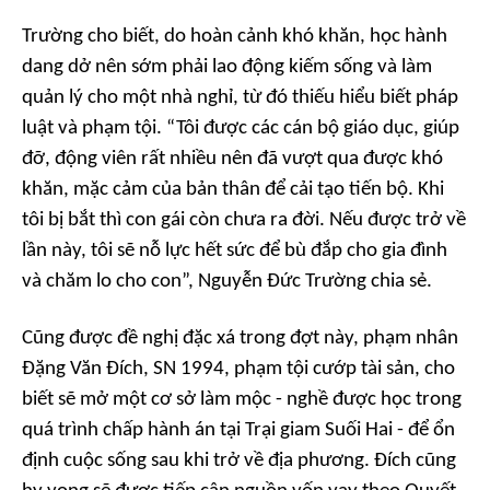
Trường cho biết, do hoàn cảnh khó khăn, học hành
dang dở nên sớm phải lao động kiếm sống và làm
quản lý cho một nhà nghỉ, từ đó thiếu hiểu biết pháp
luật và phạm tội. “Tôi được các cán bộ giáo dục, giúp
đỡ, động viên rất nhiều nên đã vượt qua được khó
khăn, mặc cảm của bản thân để cải tạo tiến bộ. Khi
tôi bị bắt thì con gái còn chưa ra đời. Nếu được trở về
lần này, tôi sẽ nỗ lực hết sức để bù đắp cho gia đình
và chăm lo cho con”, Nguyễn Đức Trường chia sẻ.
Cũng được đề nghị đặc xá trong đợt này, phạm nhân
Đặng Văn Đích, SN 1994, phạm tội cướp tài sản, cho
biết sẽ mở một cơ sở làm mộc - nghề được học trong
quá trình chấp hành án tại Trại giam Suối Hai - để ổn
định cuộc sống sau khi trở về địa phương. Đích cũng