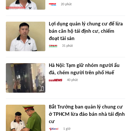
20 phút
Lợi dụng quản lý chung cư để lừa
bán căn hộ tái định cư, chiếm
đoạt tài sản
31 phút
Hà Nội: Tạm giữ nhóm người ẩu
đả, chém người trên phố Huế
40 phút
Bắt Trưởng ban quản lý chung cư
ở TPHCM lừa đảo bán nhà tái định
cư
1 giờ