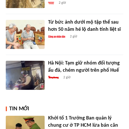
2 giờ
Từ bức ảnh dưới mộ tập thể sau
hơn 50 năm hé lộ danh tính liệt sĩ
2 giờ
Hà Nội: Tạm giữ nhóm đối tượng
ẩu đả, chém người trên phố Huế
2 giờ
TIN MỚI
Khởi tố 1 Trưởng Ban quản lý
chung cư ở TP HCM lừa bán căn