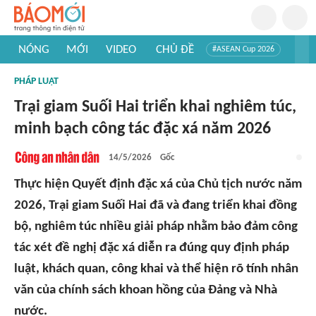
NÓNG
MỚI
VIDEO
CHỦ ĐỀ
#ASEAN Cup 2026
#Trí tuệ nhân tạo
#Mỹ - Iran
#Khám phá Việt Nam
PHÁP LUẬT
#Khám phá thế giới
Trại giam Suối Hai triển khai nghiêm túc,
minh bạch công tác đặc xá năm 2026
14/5/2026
Gốc
Thực hiện Quyết định đặc xá của Chủ tịch nước năm
2026, Trại giam Suối Hai đã và đang triển khai đồng
bộ, nghiêm túc nhiều giải pháp nhằm bảo đảm công
tác xét đề nghị đặc xá diễn ra đúng quy định pháp
luật, khách quan, công khai và thể hiện rõ tính nhân
văn của chính sách khoan hồng của Đảng và Nhà
nước.