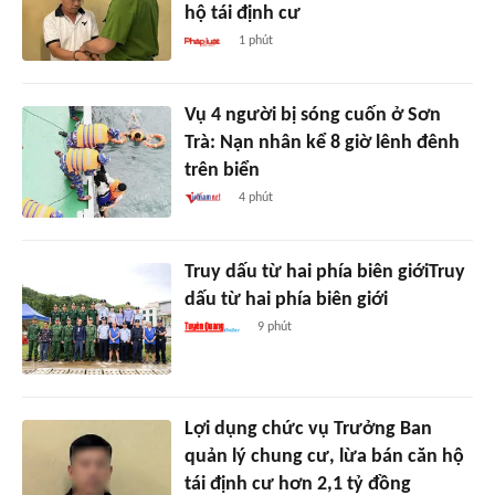
hộ tái định cư
1 phút
Vụ 4 người bị sóng cuốn ở Sơn
Trà: Nạn nhân kể 8 giờ lênh đênh
trên biển
4 phút
Truy dấu từ hai phía biên giớiTruy
dấu từ hai phía biên giới
9 phút
Lợi dụng chức vụ Trưởng Ban
quản lý chung cư, lừa bán căn hộ
tái định cư hơn 2,1 tỷ đồng