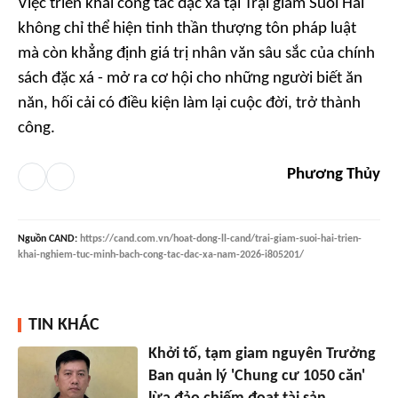
Việc triển khai công tác đặc xá tại Trại giam Suối Hai
không chỉ thể hiện tinh thần thượng tôn pháp luật
mà còn khẳng định giá trị nhân văn sâu sắc của chính
sách đặc xá - mở ra cơ hội cho những người biết ăn
năn, hối cải có điều kiện làm lại cuộc đời, trở thành
công.
Phương Thủy
Nguồn
CAND
:
https://cand.com.vn/hoat-dong-ll-cand/trai-giam-suoi-hai-trien-
khai-nghiem-tuc-minh-bach-cong-tac-dac-xa-nam-2026-i805201/
TIN KHÁC
Khởi tố, tạm giam nguyên Trưởng
Ban quản lý 'Chung cư 1050 căn'