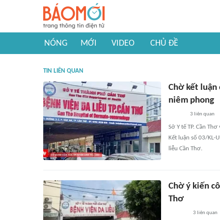
NÓNG
MỚI
VIDEO
CHỦ ĐỀ
TIN LIÊN QUAN
Chờ kết luận
niêm phong
3
liên quan
Sở Y tế TP. Cần Thơ
Kết luận số 03/KL-U
liễu Cần Thơ.
Chờ ý kiến cô
Thơ
3
liên quan