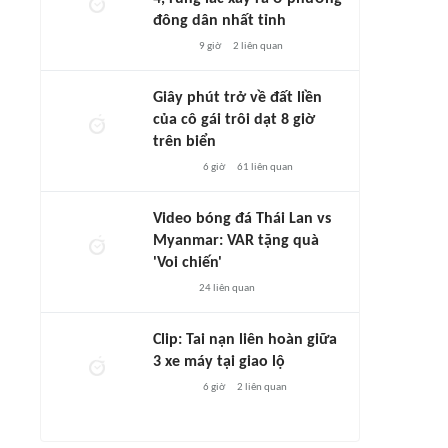
đông dân nhất tỉnh
9 giờ
2
liên quan
Giây phút trở về đất liền
của cô gái trôi dạt 8 giờ
trên biển
6 giờ
61
liên quan
Video bóng đá Thái Lan vs
Myanmar: VAR tặng quà
'Voi chiến'
24
liên quan
Clip: Tai nạn liên hoàn giữa
3 xe máy tại giao lộ
6 giờ
2
liên quan