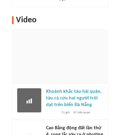
Video
Khoảnh khắc tàu hải quân,
tàu cá cứu hai người trôi
dạt trên biển Đà Nẵng
11 giờ
61
liên quan
Cao Bằng động đất lần thứ
4, rung lắc xảy ra ở phường