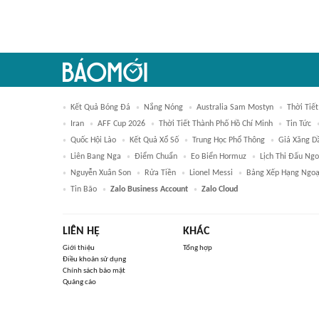
Kết Quả Bóng Đá
Nắng Nóng
Australia Sam Mostyn
Thời Tiết
Iran
AFF Cup 2026
Thời Tiết Thành Phố Hồ Chí Minh
Tin Tức
Quốc Hội Lào
Kết Quả Xổ Số
Trung Học Phổ Thông
Giá Xăng D
Liên Bang Nga
Điểm Chuẩn
Eo Biển Hormuz
Lịch Thi Đấu Ng
Nguyễn Xuân Son
Rửa Tiền
Lionel Messi
Bảng Xếp Hạng Ngoạ
Tin Bão
Zalo Business Account
Zalo Cloud
LIÊN HỆ
KHÁC
Giới thiệu
Tổng hợp
Điều khoản sử dụng
Chính sách bảo mật
Quảng cáo