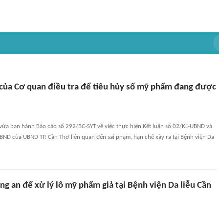
 của Cơ quan điều tra để tiêu hủy số mỹ phẩm đang được
 vừa ban hành Báo cáo số 292/BC-SYT về việc thực hiện Kết luận số 02/KL-UBND và
BND của UBND TP. Cần Thơ liên quan đến sai phạm, hạn chế xảy ra tại Bệnh viện Da
ng an để xử lý lô mỹ phẩm giả tại Bệnh viện Da liễu Cần