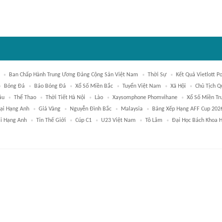
Ban Chấp Hành Trung Ương Đảng Cộng Sản Việt Nam
Thời Sự
Kết Quả Vietlott P
Bóng Đá
Báo Bóng Đá
Xổ Số Miền Bắc
Tuyển Việt Nam
Xã Hội
Chủ Tịch Q
ầu
Thể Thao
Thời Tiết Hà Nội
Lào
Xaysomphone Phomvihane
Xổ Số Miền Tr
oại Hạng Anh
Giá Vàng
Nguyễn Đình Bắc
Malaysia
Bảng Xếp Hạng AFF Cup 202
i Hạng Anh
Tin Thế Giới
Cúp C1
U23 Việt Nam
Tô Lâm
Đại Học Bách Khoa 