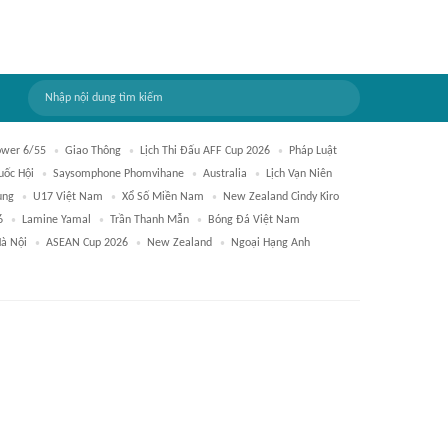
ower 6/55
Giao Thông
Lịch Thi Đấu AFF Cup 2026
Pháp Luật
uốc Hội
Saysomphone Phomvihane
Australia
Lịch Vạn Niên
ung
U17 Việt Nam
Xổ Số Miền Nam
New Zealand Cindy Kiro
6
Lamine Yamal
Trần Thanh Mẫn
Bóng Đá Việt Nam
Hà Nội
ASEAN Cup 2026
New Zealand
Ngoại Hạng Anh