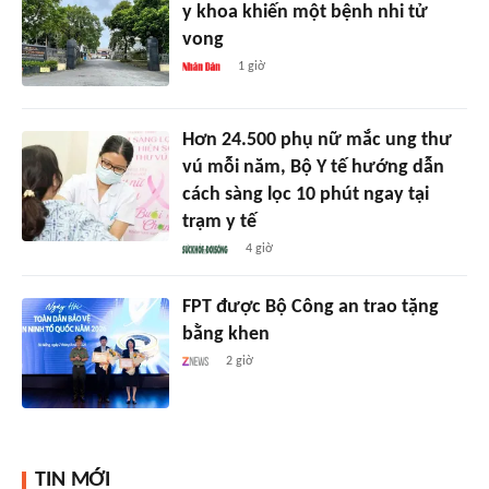
y khoa khiến một bệnh nhi tử
vong
1 giờ
Hơn 24.500 phụ nữ mắc ung thư
vú mỗi năm, Bộ Y tế hướng dẫn
cách sàng lọc 10 phút ngay tại
trạm y tế
4 giờ
FPT được Bộ Công an trao tặng
bằng khen
2 giờ
TIN MỚI