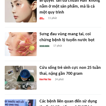
Bí quyết 'làn da chuẩn Hàn' không
nằm ở một sản phẩm, mà là cả
một quy trình
11 phút
Sưng đau vùng mang tai, coi
chừng bệnh lý tuyến nước bọt
17 phút
Cứu sống trẻ sinh cực non 25 tuần
thai, nặng gần 700 gram
24 phút
Các bệnh liên quan đến sử dụng