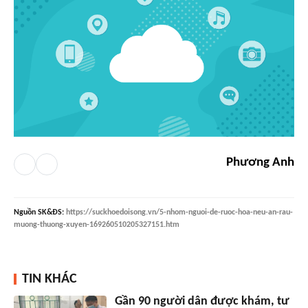
Phương Anh
Nguồn
SK&ĐS
:
https://suckhoedoisong.vn/5-nhom-nguoi-de-ruoc-hoa-neu-an-rau-
muong-thuong-xuyen-169260510205327151.htm
TIN KHÁC
Gần 90 người dân được khám, tư