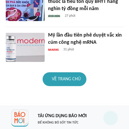
thuốc lá tiêu tốn quỹ BHYT hàng
nghìn tỷ đồng mỗi năm
27 phút
Mỹ lần đầu tiên phê duyệt vắc xin
cúm công nghệ mRNA
31 phút
VỀ TRANG CHỦ
TẢI ỨNG DỤNG BÁO MỚI
ĐỂ KHÔNG BỎ SÓT TIN TỨC