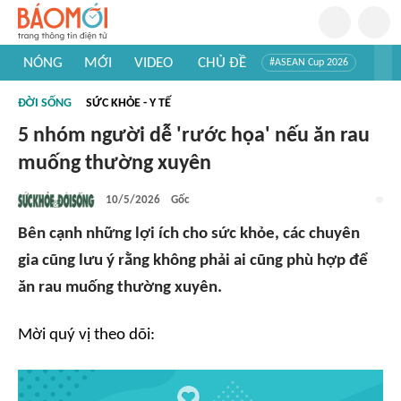
NÓNG
MỚI
VIDEO
CHỦ ĐỀ
#ASEAN Cup 2026
#Trí tuệ nhân tạo
#Mỹ - Iran
#Khám phá Việt Nam
ĐỜI SỐNG
SỨC KHỎE - Y TẾ
#Khám phá thế giới
5 nhóm người dễ 'rước họa' nếu ăn rau
muống thường xuyên
10/5/2026
Gốc
Bên cạnh những lợi ích cho sức khỏe, các chuyên
gia cũng lưu ý rằng không phải ai cũng phù hợp để
ăn rau muống thường xuyên.
Mời quý vị theo dõi: